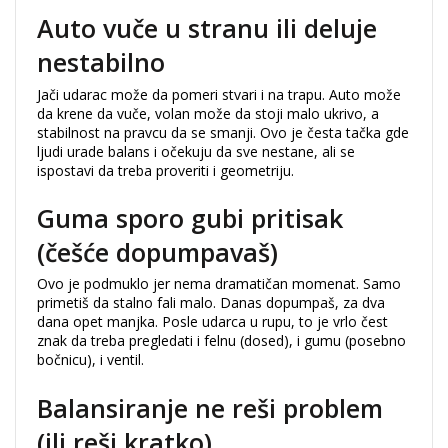
Auto vuče u stranu ili deluje
nestabilno
Jači udarac može da pomeri stvari i na trapu. Auto može
da krene da vuče, volan može da stoji malo ukrivo, a
stabilnost na pravcu da se smanji. Ovo je česta tačka gde
ljudi urade balans i očekuju da sve nestane, ali se
ispostavi da treba proveriti i geometriju.
Guma sporo gubi pritisak
(češće dopumpavaš)
Ovo je podmuklo jer nema dramatičan momenat. Samo
primetiš da stalno fali malo. Danas dopumpaš, za dva
dana opet manjka. Posle udarca u rupu, to je vrlo čest
znak da treba pregledati i felnu (dosed), i gumu (posebno
bočnicu), i ventil.
Balansiranje ne reši problem
(ili reši kratko)