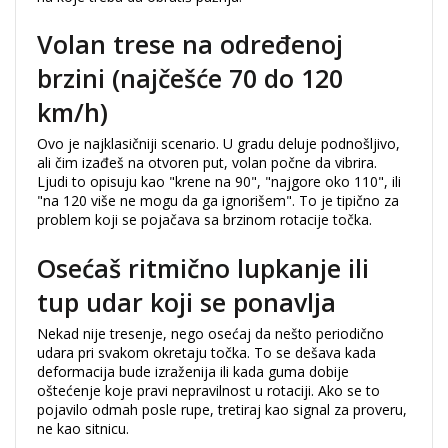
Volan trese na određenoj
brzini (najčešće 70 do 120
km/h)
Ovo je najklasičniji scenario. U gradu deluje podnošljivo,
ali čim izađeš na otvoren put, volan počne da vibrira.
Ljudi to opisuju kao "krene na 90", "najgore oko 110", ili
"na 120 više ne mogu da ga ignorišem". To je tipično za
problem koji se pojačava sa brzinom rotacije točka.
Osećaš ritmično lupkanje ili
tup udar koji se ponavlja
Nekad nije tresenje, nego osećaj da nešto periodično
udara pri svakom okretaju točka. To se dešava kada
deformacija bude izraženija ili kada guma dobije
oštećenje koje pravi nepravilnost u rotaciji. Ako se to
pojavilo odmah posle rupe, tretiraj kao signal za proveru,
ne kao sitnicu.