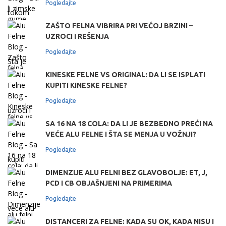
Pogledajte
ZAŠTO FELNA VIBRIRA PRI VEĆOJ BRZINI –
UZROCI I REŠENJA
Pogledajte
KINESKE FELNE VS ORIGINAL: DA LI SE ISPLATI
KUPITI KINESKE FELNE?
Pogledajte
SA 16 NA 18 COLA: DA LI JE BEZBEDNO PREĆI NA
VEĆE ALU FELNE I ŠTA SE MENJA U VOŽNJI?
Pogledajte
DIMENZIJE ALU FELNI BEZ GLAVOBOLJE: ET, J,
PCD I CB OBJAŠNJENI NA PRIMERIMA
Pogledajte
DISTANCERI ZA FELNE: KADA SU OK, KADA NISU I