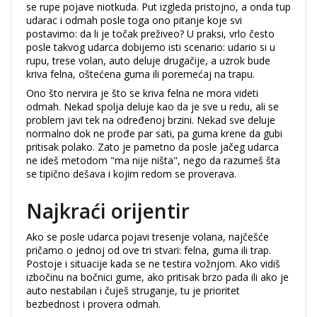
se rupe pojave niotkuda. Put izgleda pristojno, a onda tup
udarac i odmah posle toga ono pitanje koje svi
postavimo: da li je točak preživeo? U praksi, vrlo često
posle takvog udarca dobijemo isti scenario: udario si u
rupu, trese volan, auto deluje drugačije, a uzrok bude
kriva felna, oštećena guma ili poremećaj na trapu.
Ono što nervira je što se kriva felna ne mora videti
odmah. Nekad spolja deluje kao da je sve u redu, ali se
problem javi tek na određenoj brzini. Nekad sve deluje
normalno dok ne prođe par sati, pa guma krene da gubi
pritisak polako. Zato je pametno da posle jačeg udarca
ne ideš metodom "ma nije ništa", nego da razumeš šta
se tipično dešava i kojim redom se proverava.
Najkraći orijentir
Ako se posle udarca pojavi tresenje volana, najčešće
pričamo o jednoj od ove tri stvari: felna, guma ili trap.
Postoje i situacije kada se ne testira vožnjom. Ako vidiš
izbočinu na bočnici gume, ako pritisak brzo pada ili ako je
auto nestabilan i čuješ struganje, tu je prioritet
bezbednost i provera odmah.