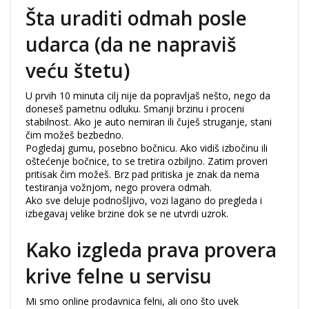
Šta uraditi odmah posle
udarca (da ne napraviš
veću štetu)
U prvih 10 minuta cilj nije da popravljaš nešto, nego da
doneseš pametnu odluku.
Smanji brzinu i proceni
stabilnost. Ako je auto nemiran ili čuješ struganje, stani
čim možeš bezbedno.
Pogledaj gumu, posebno bočnicu. Ako vidiš izbočinu ili
oštećenje bočnice, to se tretira ozbiljno. Zatim proveri
pritisak čim možeš. Brz pad pritiska je znak da nema
testiranja vožnjom, nego provera odmah.
Ako sve deluje podnošljivo, vozi lagano do pregleda i
izbegavaj velike brzine dok se ne utvrdi uzrok.
Kako izgleda prava provera
krive felne u servisu
Mi smo online prodavnica felni, ali ono što uvek