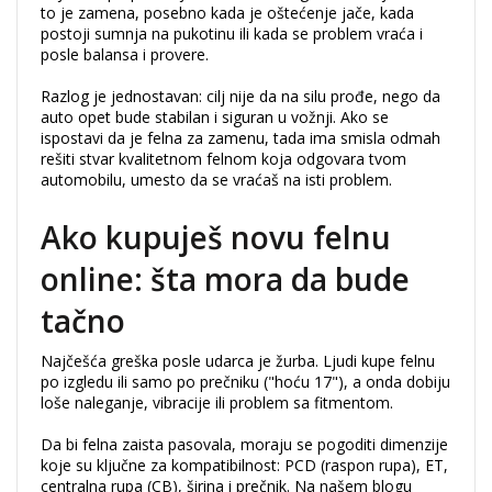
to je zamena, posebno kada je oštećenje jače, kada
postoji sumnja na pukotinu ili kada se problem vraća i
posle balansa i provere.
Razlog je jednostavan: cilj nije da na silu prođe, nego da
auto opet bude stabilan i siguran u vožnji. Ako se
ispostavi da je felna za zamenu, tada ima smisla odmah
rešiti stvar kvalitetnom felnom koja odgovara tvom
automobilu, umesto da se vraćaš na isti problem.
Ako kupuješ novu felnu
online: šta mora da bude
tačno
Najčešća greška posle udarca je žurba. Ljudi kupe felnu
po izgledu ili samo po prečniku ("hoću 17"), a onda dobiju
loše naleganje, vibracije ili problem sa fitmentom.
Da bi felna zaista pasovala, moraju se pogoditi dimenzije
koje su ključne za kompatibilnost: PCD (raspon rupa), ET,
centralna rupa (CB), širina i prečnik. Na našem blogu