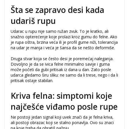
Šta se zapravo desi kada
udariš rupu
Udarac u rupu nije samo ružan zvuk. To je kratko, ali
snažno opterećenje koje prolazi kroz gumu do felne. Ako
je rupa oštra, brzina veća ili je profil gume niži, tolerancija
na udar je manja i veća je šansa da se nešto deformiše.
Druga stvar koja se često desi je poremećaj naleganja.
Dovoljno je da se ivica felne minimalno savije i guma
može početi da gubi pritisak iz dana u dan. Zato posle
udarca gledamo širu sliku: ne samo da li trese, nego i da li
pritisak ostaje stabilan.
Kriva felna: simptomi koje
najčešće viđamo posle rupe
Ne postoji jedan signal koji uvek znači da je felna kriva,
ali postoji obrazac koji se stalno ponavlja. Ovo su znaci
na koje treba da obratiš pažnju.