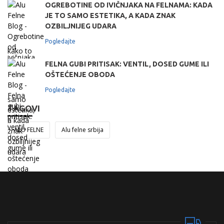
OGREBOTINE OD IVIČNJAKA NA FELNAMA: KADA
JE TO SAMO ESTETIKA, A KADA ZNAK
OZBILJNIJEG UDARA
Pogledajte
FELNA GUBI PRITISAK: VENTIL, DOSED GUME ILI
OŠTEĆENJE OBODA
Pogledajte
TAGOVI
ALU FELNE
Alu felne srbija