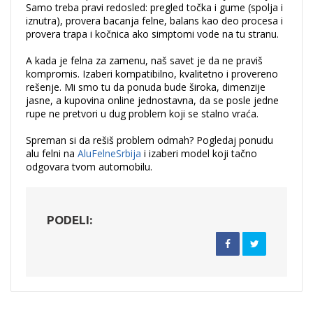
Samo treba pravi redosled: pregled točka i gume (spolja i
iznutra), provera bacanja felne, balans kao deo procesa i
provera trapa i kočnica ako simptomi vode na tu stranu.
A kada je felna za zamenu, naš savet je da ne praviš
kompromis. Izaberi kompatibilno, kvalitetno i provereno
rešenje. Mi smo tu da ponuda bude široka, dimenzije
jasne, a kupovina online jednostavna, da se posle jedne
rupe ne pretvori u dug problem koji se stalno vraća.
Spreman si da rešiš problem odmah? Pogledaj ponudu
alu felni na
AluFelneSrbija
i izaberi model koji tačno
odgovara tvom automobilu.
PODELI: