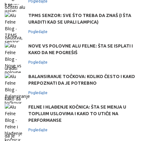
Pogledajte
TPMS SENZOR: SVE ŠTO TREBA DA ZNAŠ (I ŠTA
URADITI KAD SE UPALI LAMPICA)
Pogledajte
NOVE VS POLOVNE ALU FELNE: ŠTA SE ISPLATI I
KAKO DA NE POGREŠIŠ
Pogledajte
BALANSIRANJE TOČKOVA: KOLIKO ČESTO I KAKO
PREPOZNATI DA JE POTREBNO
Pogledajte
FELNE I HLAĐENJE KOČNICA: ŠTA SE MENJA U
TOPLIJIM USLOVIMA I KAKO TO UTIČE NA
PERFORMANSE
Pogledajte