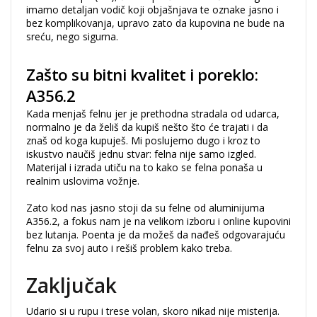
imamo detaljan vodič koji objašnjava te oznake jasno i
bez komplikovanja, upravo zato da kupovina ne bude na
sreću, nego sigurna.
Zašto su bitni kvalitet i poreklo:
A356.2
Kada menjaš felnu jer je prethodna stradala od udarca,
normalno je da želiš da kupiš nešto što će trajati i da
znaš od koga kupuješ. Mi poslujemo dugo i kroz to
iskustvo naučiš jednu stvar: felna nije samo izgled.
Materijal i izrada utiču na to kako se felna ponaša u
realnim uslovima vožnje.
Zato kod nas jasno stoji da su felne od aluminijuma
A356.2, a fokus nam je na velikom izboru i online kupovini
bez lutanja. Poenta je da možeš da nađeš odgovarajuću
felnu za svoj auto i rešiš problem kako treba.
Zaključak
Udario si u rupu i trese volan, skoro nikad nije misterija.