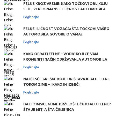
FELNE KROZ VREME: KAKO TOČKOVI OBLIKUJU
STIL, PERFORMANSE I LIČNOST AUTOMOBILA
Pogledajte
FELNE I LIČNOST VOZAČA: ŠTA TOČKOVI VAŠEG
AUTOMOBILA GOVORE O VAMA?
Pogledajte
KAKO OPRATI FELNE – VODIČ KOJI ĆE VAM
PROMENITI NAČIN ODRŽAVANJA AUTOMOBILA
Pogledajte
NAJČEŠĆE GREŠKE KOJE UNIŠTAVAJU ALU FELNE
TOKOM ZIME – I KAKO IH IZBEĆI
Pogledajte
DA LI ZIMSKE GUME BRŽE OŠTEĆUJU ALU FELNE?
ŠTA JE MIT, A ŠTA ČINJENICA