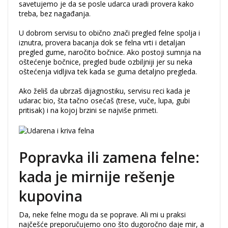
savetujemo je da se posle udarca uradi provera kako
treba, bez nagađanja.
U dobrom servisu to obično znači pregled felne spolja i
iznutra, provera bacanja dok se felna vrti i detaljan
pregled gume, naročito bočnice. Ako postoji sumnja na
oštećenje bočnice, pregled bude ozbiljniji jer su neka
oštećenja vidljiva tek kada se guma detaljno pregleda.
Ako želiš da ubrzaš dijagnostiku, servisu reci kada je
udarac bio, šta tačno osećaš (trese, vuče, lupa, gubi
pritisak) i na kojoj brzini se najviše primeti.
Popravka ili zamena felne:
kada je mirnije rešenje
kupovina
Da, neke felne mogu da se poprave. Ali mi u praksi
najčešće preporučujemo ono što dugoročno daje mir, a