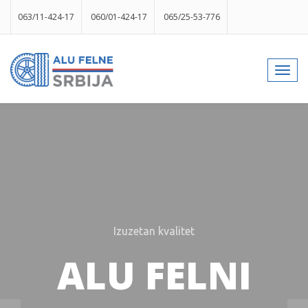
063/11-424-17
060/01-424-17
065/25-53-776
info@gumesrbija.rs
Toggl
navig
Facebook
Instagram
k
p
izlog
Izuzetan kvalitet
ALU FELNI