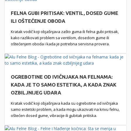
FELNA GUBI PRITISAK: VENTIL, DOSED GUME
ILI OŠTEĆENJE OBODA
Kratak vodič koji objašnjava zašto guma ili felna gubi pritisak,
kako razlikovati problem sa ventilom, dosedom gume ili
oštećenjem oboda i kada je potrebna servisna provera.
OGREBOTINE OD IVIČNJAKA NA FELNAMA:
KADA JE TO SAMO ESTETIKA, A KADA ZNAK
OZBILJNIJEG UDARA
Kratak vodič koji objašnjava kada su ogrebotine od ivičnjaka
samo estetski problem, a kada mogu ukazivati na krivu felnu,
oštećen dosed gume, vibracije ili gubitak pritiska.