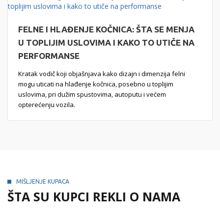
FELNE I HLAĐENJE KOČNICA: ŠTA SE MENJA
U TOPLIJIM USLOVIMA I KAKO TO UTIČE NA
PERFORMANSE
Kratak vodič koji objašnjava kako dizajn i dimenzija felni
mogu uticati na hlađenje kočnica, posebno u toplijim
uslovima, pri dužim spustovima, autoputu i većem
opterećenju vozila.
MIŠLJENJE KUPACA
ŠTA SU KUPCI REKLI O NAMA