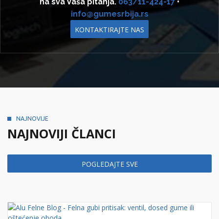
na sva Vaša pitanja.
063/11-424-17
•
info@gumesrbija.rs
KONTAKTIRAJTE NAS
NAJNOVIJE
NAJNOVIJI ČLANCI
POGLEDAJTE SVE