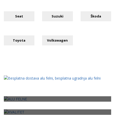
Seat
Suzuki
Škoda
Toyota
Volkswagen
ALU FELNE
Najkvalitetnije replike
KVALITET
ALU Felne odličnog kvaliteta
VELIKA PONUDA