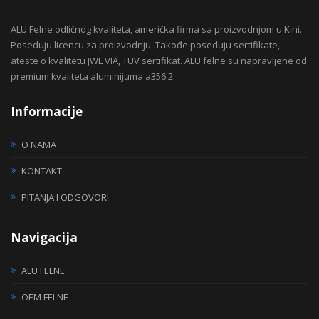
ALU Felne odličnog kvaliteta, američka firma sa proizvodnjom u Kini.
Poseduju licencu za proizvodnju. Takođe poseduju sertifikate,
ateste o kvalitetu JWL VIA, TUV sertifikat. ALU felne su napravljene od
premium kvaliteta aluminijuma a356.2.
Informacije
O NAMA
KONTAKT
PITANJA I ODGOVORI
Navigacija
ALU FELNE
OEM FELNE