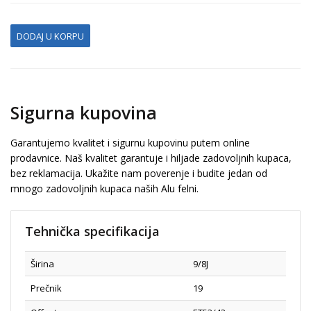
DODAJ U KORPU
Sigurna kupovina
Garantujemo kvalitet i sigurnu kupovinu putem online
prodavnice. Naš kvalitet garantuje i hiljade zadovoljnih kupaca,
bez reklamacija. Ukažite nam poverenje i budite jedan od
mnogo zadovoljnih kupaca naših Alu felni.
Tehnička specifikacija
Širina
9/8J
Prečnik
19