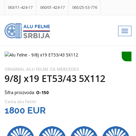
063/11-424-17
060/01-424-17
065/25-53-776
info@gumesrbija.rs
Toggl
navig
Facebook
Instagram
k
p
izlog
ORIGINAL ALU FELNE ZA MERCEDES
9/8J x19 ET53/43 5X112
Šifra proizvoda:
O-150
Cena alu felni:
1800 EUR