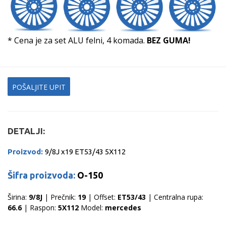
* Cena je za set ALU felni, 4 komada.
BEZ GUMA!
POŠALJITE UPIT
DETALJI:
Proizvod:
9/8J x19 ET53/43 5X112
Šifra proizvoda:
O-150
Širina:
9/8J
| Prečnik:
19
| Offset:
ET53/43
| Centralna rupa:
66.6
| Raspon:
5X112
Model:
mercedes