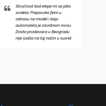
Stručnost kod ekipe mi se jako
svidela. Preporuka felni u
odnosu na model i boju
automobila je zavidnom nivou.
Dosta prodavaca u Beogradu
nije izašla na taj način u susret.