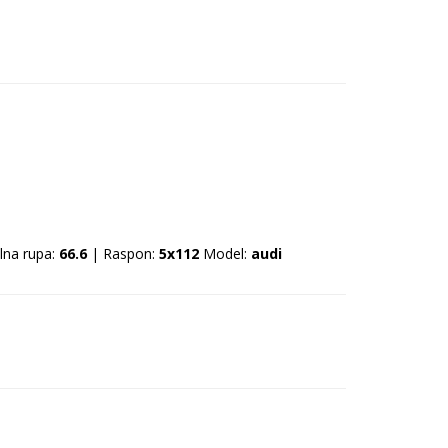
lna rupa:
66.6
| Raspon:
5x112
Model:
audi