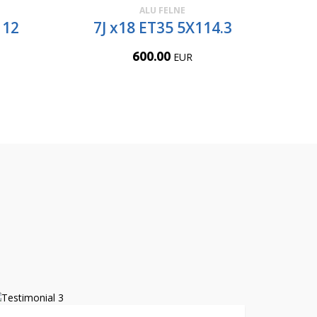
ALU FELNE
112
7J x18 ET35 5X114.3
600.00
EUR