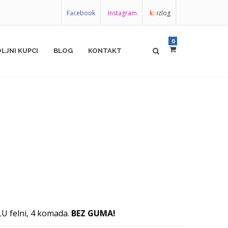
Facebook
Instagram
k
p
izlog
0
LJNI KUPCI
BLOG
KONTAKT
LU felni, 4 komada.
BEZ GUMA!