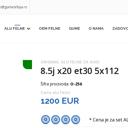
fo@gumesrbija.rs
ALU FELNE
OEM FELNE
GUME
O NAMA
ZADOVO
ORIGINAL ALU FELNE ZA AUDI
8.5j x20 et30 5x112
Šifra proizvoda:
O-256
Cena alu felni:
1200 EUR
* Cena je za set A