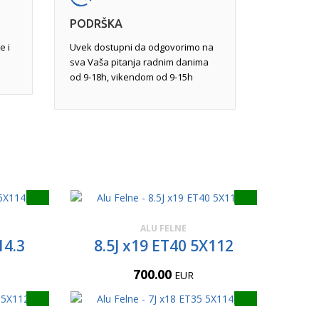
PODRŠKA
e i
Uvek dostupni da odgovorimo na
sva Vaša pitanja radnim danima
od 9-18h, vikendom od 9-15h
ALU FELNE
14.3
8.5J x19 ET40 5X112
700.00
EUR