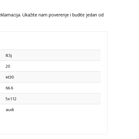
reklamacija. Ukažite nam poverenje i budite jedan od
8.5j
20
et30
66.6
5x112
audi