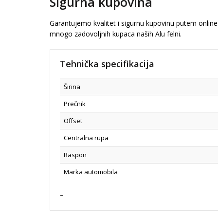
Sigurna kupovina
Garantujemo kvalitet i sigurnu kupovinu putem online 
mnogo zadovoljnih kupaca naših Alu felni.
Tehnička specifikacija
Širina
Prečnik
Offset
Centralna rupa
Raspon
Marka automobila