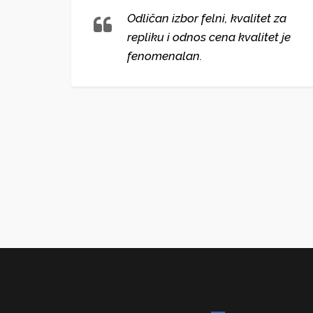
lni i
Odličan izbor felni, kvalitet za
repliku i odnos cena kvalitet je
ako
fenomenalan.