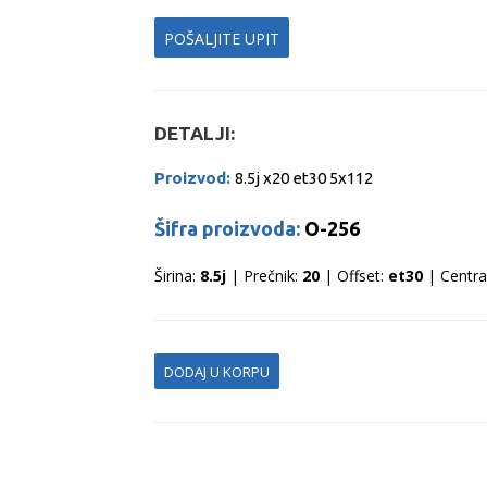
POŠALJITE UPIT
DETALJI:
Proizvod:
8.5j x20 et30 5x112
Šifra proizvoda:
O-256
Širina:
8.5j
| Prečnik:
20
| Offset:
et30
| Centra
DODAJ U KORPU