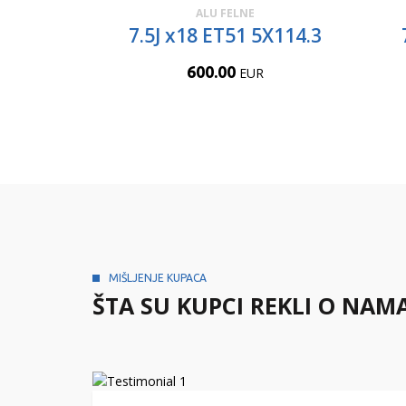
ALU FELNE
7.5J x18 ET51 5X114.3
600.00
EUR
MIŠLJENJE KUPACA
ŠTA SU KUPCI REKLI O NAM