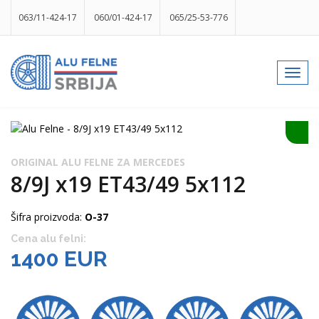
063/11-424-17
060/01-424-17
065/25-53-776
info@gumesrbija.rs
Toggl
navig
Facebook
Instagram
k
p
izlog
ORIGINAL ALU FELNE ZA MERCEDES
8/9J x19 ET43/49 5x112
Šifra proizvoda:
O-37
Cena alu felni:
1400 EUR