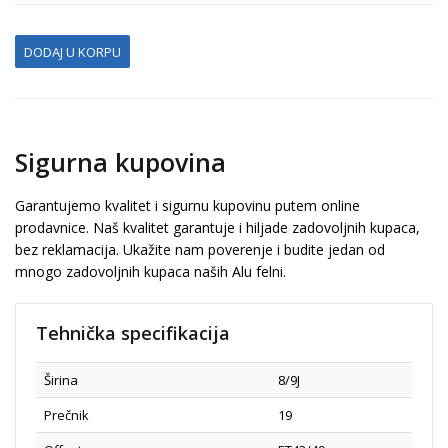
DODAJ U KORPU
Sigurna kupovina
Garantujemo kvalitet i sigurnu kupovinu putem online
prodavnice. Naš kvalitet garantuje i hiljade zadovoljnih kupaca,
bez reklamacija. Ukažite nam poverenje i budite jedan od
mnogo zadovoljnih kupaca naših Alu felni.
Tehnička specifikacija
Širina
8/9J
Prečnik
19