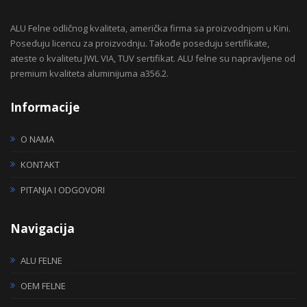
ALU Felne odličnog kvaliteta, američka firma sa proizvodnjom u Kini.
Poseduju licencu za proizvodnju. Takođe poseduju sertifikate,
ateste o kvalitetu JWL VIA, TUV sertifikat. ALU felne su napravljene od
premium kvaliteta aluminijuma a356.2.
Informacije
O NAMA
KONTAKT
PITANJA I ODGOVORI
Navigacija
ALU FELNE
OEM FELNE