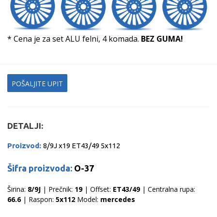
* Cena je za set ALU felni, 4 komada.
BEZ GUMA!
POŠALJITE UPIT
DETALJI:
Proizvod:
8/9J x19 ET43/49 5x112
Šifra proizvoda:
O-37
Širina:
8/9J
| Prečnik:
19
| Offset:
ET43/49
| Centralna rupa:
66.6
| Raspon:
5x112
Model:
mercedes