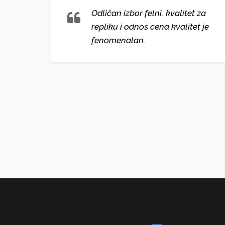
lni i
Odličan izbor felni, kvalitet za
repliku i odnos cena kvalitet je
ako
fenomenalan.