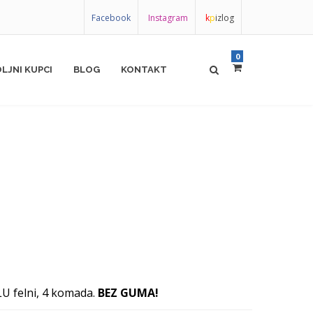
Facebook
Instagram
k
p
izlog
0
LJNI KUPCI
BLOG
KONTAKT
LU felni, 4 komada.
BEZ GUMA!