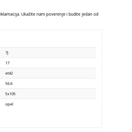
reklamacija. Ukažite nam poverenje i budite jedan od
7j
17
et42
56.6
5x105
opel