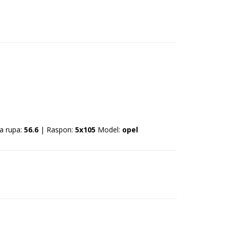
a rupa:
56.6
| Raspon:
5x105
Model:
opel