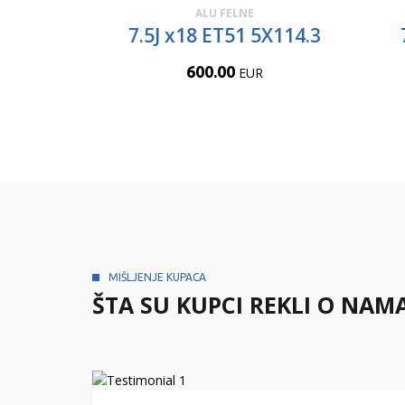
ALU FELNE
7.5J x18 ET51 5X114.3
600.00
EUR
MIŠLJENJE KUPACA
ŠTA SU KUPCI REKLI O NAM