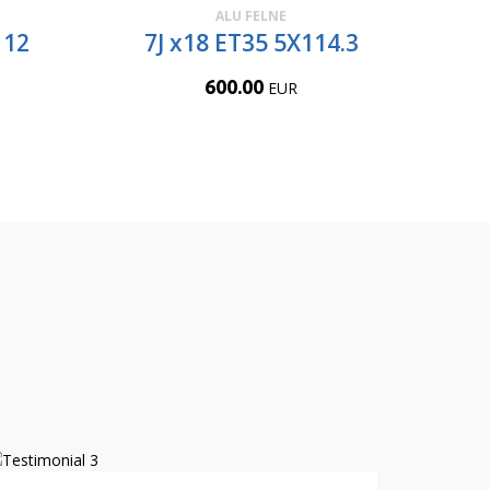
ALU FELNE
112
7J x18 ET35 5X114.3
600.00
EUR