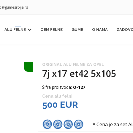
fo@gumesrbija.rs
ALU FELNE
OEM FELNE
GUME
O NAMA
ZADOVO
ORIGINAL ALU FELNE ZA OPEL
7j x17 et42 5x105
Šifra proizvoda:
O-127
Cena alu felni:
500 EUR
* Cena je za set A