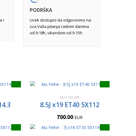
PODRŠKA
e i
Uvek dostupni da odgovorimo na
sva Vaša pitanja radnim danima
od 9-18h, vikendom od 9-15h
ALU FELNE
14.3
8.5J x19 ET40 5X112
700.00
EUR