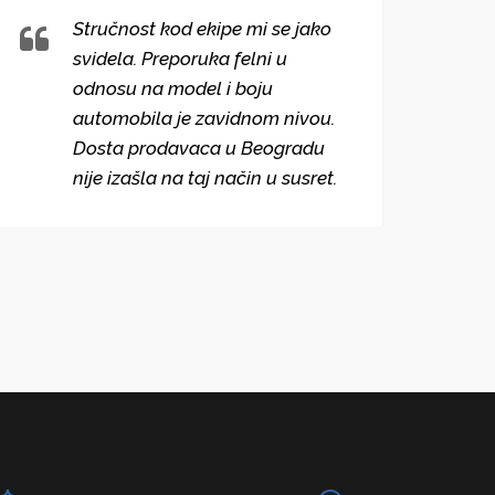
Stručnost kod ekipe mi se jako
svidela. Preporuka felni u
odnosu na model i boju
automobila je zavidnom nivou.
Dosta prodavaca u Beogradu
nije izašla na taj način u susret.