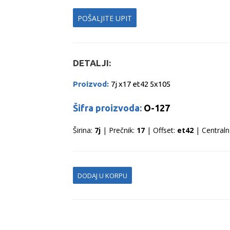
POŠALJITE UPIT
DETALJI:
Proizvod:
7j x17 et42 5x105
Šifra proizvoda:
O-127
Širina:
7j
| Prečnik:
17
| Offset:
et42
| Centraln
DODAJ U KORPU