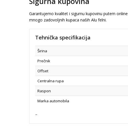
Sigurna kupovina
Garantujemo kvalitet i sigurnu kupovinu putem online 
mnogo zadovoljnih kupaca naših Alu felni.
Tehnička specifikacija
Širina
Prečnik
Offset
Centralna rupa
Raspon
Marka automobila