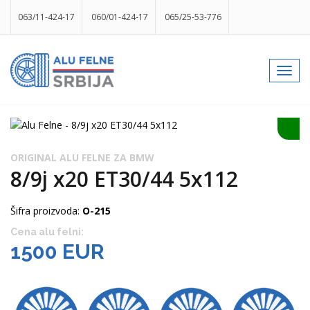
063/11-424-17
060/01-424-17
065/25-53-776
info@gumesrbija.rs
Toggl
navig
Facebook
Instagram
k
p
izlog
ORIGINAL ALU FELNE ZA BMW
8/9j x20 ET30/44 5x112
Šifra proizvoda:
O-215
Cena alu felni:
1500 EUR