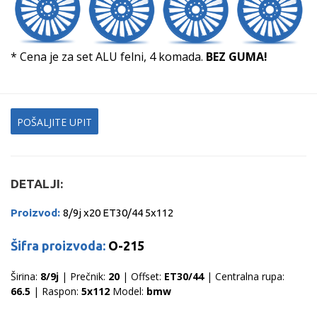
* Cena je za set ALU felni, 4 komada.
BEZ GUMA!
POŠALJITE UPIT
DETALJI:
Proizvod:
8/9j x20 ET30/44 5x112
Šifra proizvoda:
O-215
Širina:
8/9j
| Prečnik:
20
| Offset:
ET30/44
| Centralna rupa:
66.5
| Raspon:
5x112
Model:
bmw