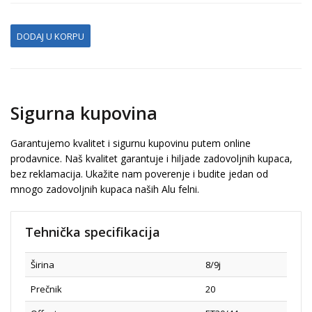
DODAJ U KORPU
Sigurna kupovina
Garantujemo kvalitet i sigurnu kupovinu putem online
prodavnice. Naš kvalitet garantuje i hiljade zadovoljnih kupaca,
bez reklamacija. Ukažite nam poverenje i budite jedan od
mnogo zadovoljnih kupaca naših Alu felni.
Tehnička specifikacija
Širina
8/9j
Prečnik
20