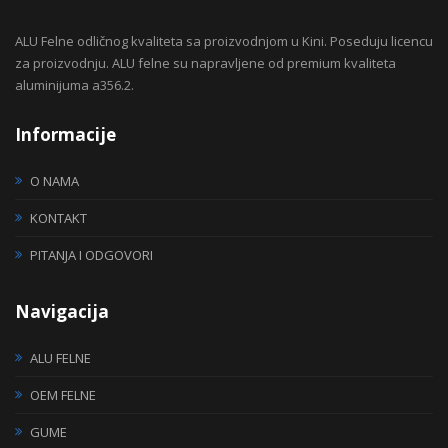
ALU Felne odličnog kvaliteta sa proizvodnjom u Kini. Poseduju licencu
za proizvodnju. ALU felne su napravljene od premium kvaliteta
aluminijuma a356.2.
Informacije
O NAMA
KONTAKT
PITANJA I ODGOVORI
Navigacija
ALU FELNE
OEM FELNE
GUME