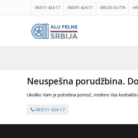
063/11-424-17
060/01-424-17
065/25-53-776
in
Neuspešna porudžbina. Doš
Ukoliko Vam je potrebna pomoć, molimo Vas kontaktira
063/11-424-17