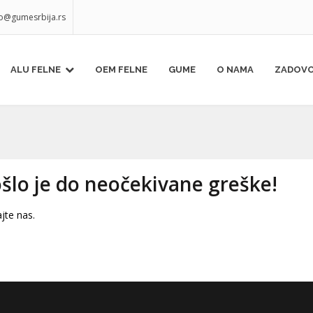
fo@gumesrbija.rs
ALU FELNE
OEM FELNE
GUME
O NAMA
ZADOVO
lo je do neočekivane greške!
jte nas.