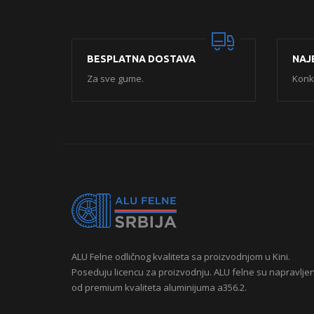
BESPLATNA DOSTAVA
NAJ
Za sve gume.
Konk
ALU Felne odličnog kvaliteta sa proizvodnjom u Kini.
Poseduju licencu za proizvodnju. ALU felne su napravlje
od premium kvaliteta aluminijuma a356.2.