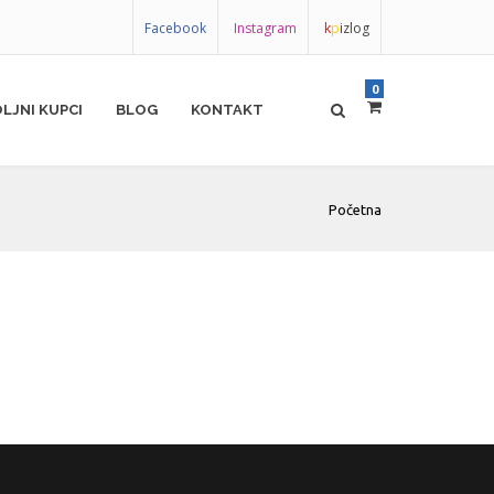
Facebook
Instagram
k
p
izlog
0
LJNI KUPCI
BLOG
KONTAKT
Početna