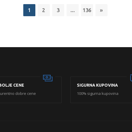
1
2
3
...
136
»
BOLJE CENE
SIGURNA KUPOVINA
urentno dobre cene
100% sigurna kupovina