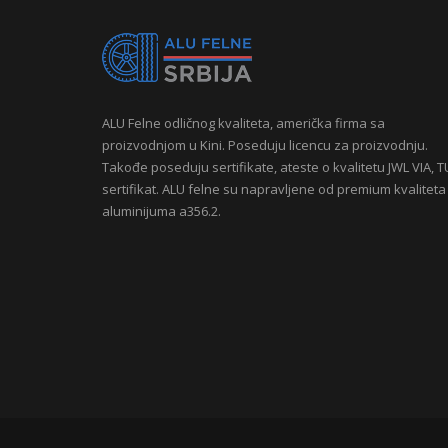
ALU Felne odličnog kvaliteta, američka firma sa
proizvodnjom u Kini. Poseduju licencu za proizvodnju.
Takođe poseduju sertifikate, ateste o kvalitetu JWL VIA, 
sertifikat. ALU felne su napravljene od premium kvaliteta
aluminijuma a356.2.