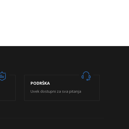
PODRŠKA
Uvek dostupni za sva pitanja