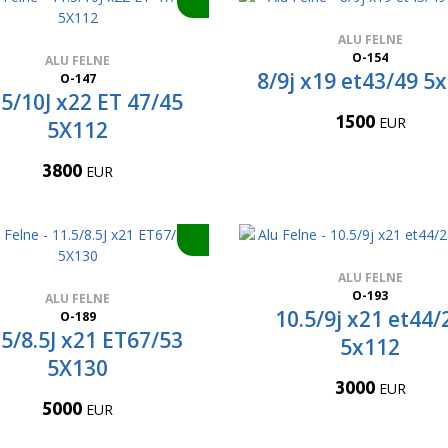
ALU FELNE
O-154
ALU FELNE
8/9j x19 et43/49 5
O-147
.5/10J x22 ET 47/45
1500
EUR
5X112
3800
EUR
ALU FELNE
O-193
ALU FELNE
10.5/9j x21 et44/
O-189
.5/8.5J x21 ET67/53
5x112
5X130
3000
EUR
5000
EUR