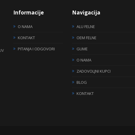
Informacije
Navigacija
O NAMA
ALU FELNE
KONTAKT
OEM FELNE
PITANJA I ODGOVORI
GUME
TUV
O NAMA
ZADOVOLJNI KUPCI
BLOG
KONTAKT