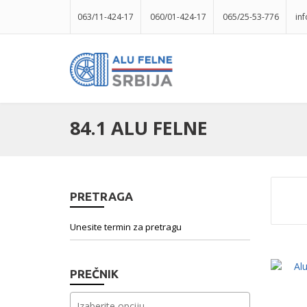
063/11-424-17
060/01-424-17
065/25-53-776
in
84.1 ALU FELNE
PRETRAGA
PREČNIK