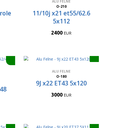
ALU FELNE
O-210
role
11/10j x21 et55/62.6
5x112
2400
EUR
ALU FELNE
O-180
9J x22 ET43 5x120
/48
3000
EUR