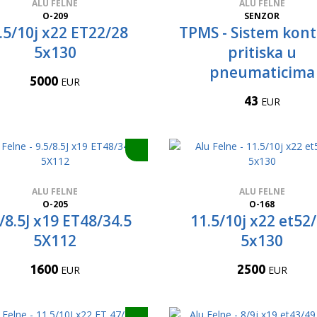
ALU FELNE
ALU FELNE
O-209
SENZOR
.5/10j x22 ET22/28
TPMS - Sistem kont
5x130
pritiska u
pneumaticima
5000
EUR
43
EUR
ALU FELNE
ALU FELNE
O-205
O-168
/8.5J x19 ET48/34.5
11.5/10j x22 et52
5X112
5x130
1600
2500
EUR
EUR