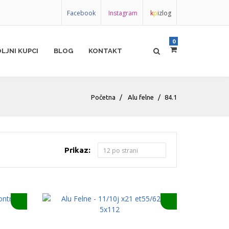
Facebook
Instagram
k
p
izlog
0
LJNI KUPCI
BLOG
KONTAKT
Početna
Alu felne
84.1
Prikaz: