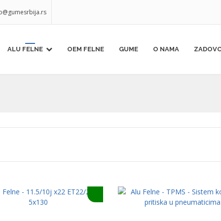
fo@gumesrbija.rs
ALU FELNE
OEM FELNE
GUME
O NAMA
ZADOVO