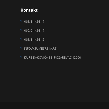
Kontakt
063/11-424-17
060/01-424-17
063/11-424-12
INFO@GUMESRBIJA.RS
ĐURE ĐAKOVIĆA BB, POŽAREVAC 12000