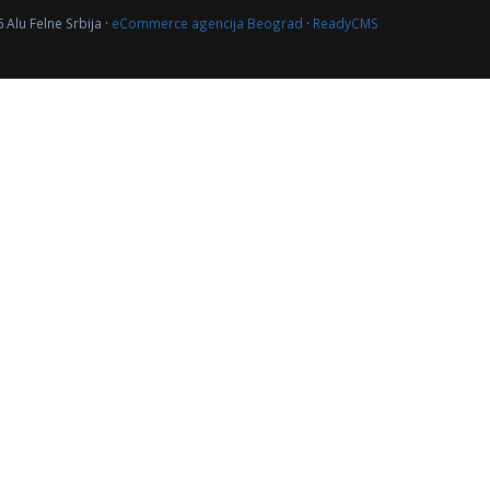
 Alu Felne Srbija ·
eCommerce agencija Beograd
·
ReadyCMS