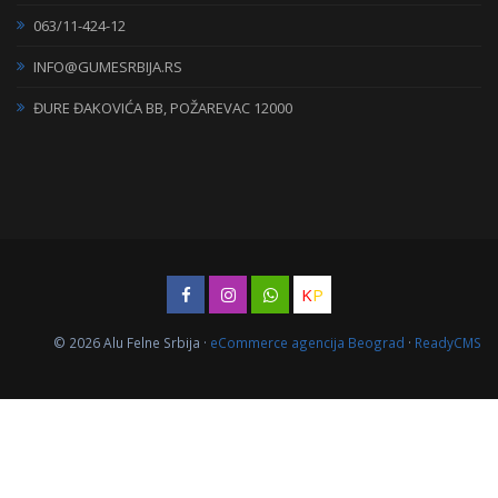
063/11-424-12
INFO@GUMESRBIJA.RS
ĐURE ĐAKOVIĆA BB, POŽAREVAC 12000
K
P
© 2026 Alu Felne Srbija ·
eCommerce agencija Beograd
·
ReadyCMS