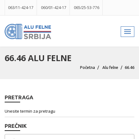
063/11-424-17
060/01-424-17
065/25-53-776
info@gumesrbija.rs
Toggl
navig
Facebook
Instagram
k
p
izlog
66.46 ALU FELNE
Početna
Alu felne
66.46
PRETRAGA
PREČNIK