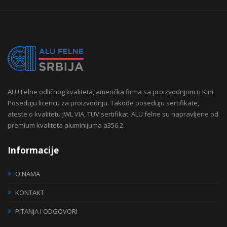
ALU Felne odličnog kvaliteta, američka firma sa proizvodnjom u Kini.
Poseduju licencu za proizvodnju. Takođe poseduju sertifikate,
ateste o kvalitetu JWL VIA, TUV sertifikat. ALU felne su napravljene od
premium kvaliteta aluminijuma a356.2.
Informacije
O NAMA
KONTAKT
PITANJA I ODGOVORI