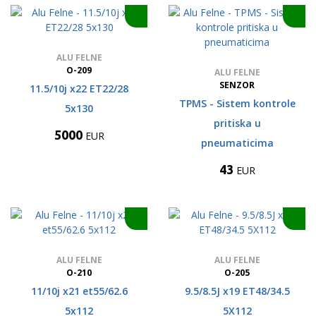
ALU FELNE
O-209
ALU FELNE
SENZOR
11.5/10j x22 ET22/28
TPMS - Sistem kontrole
5x130
pritiska u
5000
EUR
pneumaticima
43
EUR
ALU FELNE
ALU FELNE
O-210
O-205
11/10j x21 et55/62.6
9.5/8.5J x19 ET48/34.5
5x112
5X112