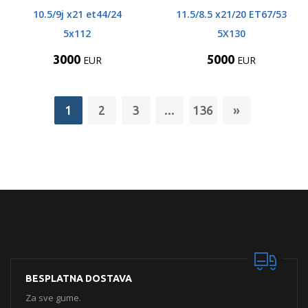
10.5/9j x21 et44/24
11.5/8.5 x21/20 ET67/53
5x112
5X130
3000
5000
EUR
EUR
1
2
3
...
136
»
BESPLATNA DOSTAVA
Za sve gume.