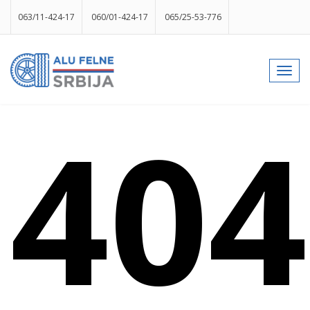
063/11-424-17
060/01-424-17
065/25-53-776
info@gumesrbija.rs
Toggl
navig
Facebook
Instagram
k
p
izlog
404