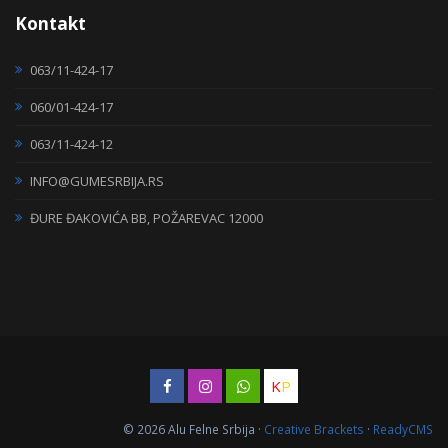
Kontakt
063/11-424-17
060/01-424-17
063/11-424-12
INFO@GUMESRBIJA.RS
ĐURE ĐAKOVIĆA BB, POŽAREVAC 12000
K
P
© 2026 Alu Felne Srbija ·
Creative Brackets
·
ReadyCMS