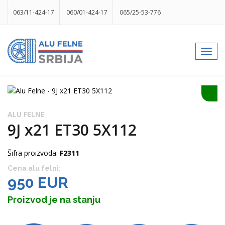
063/11-424-17
060/01-424-17
065/25-53-776
info@gumesrbija.rs
Toggl
navig
Facebook
Instagram
k
p
izlog
ALU FELNE
9J x21 ET30 5X112
Šifra proizvoda:
F2311
Cena alu felni:
950 EUR
Proizvod je na stanju