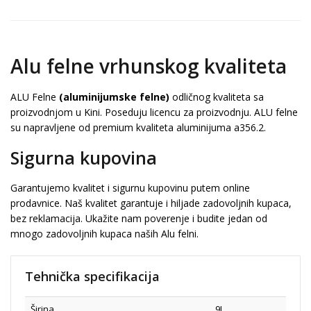
Alu felne vrhunskog kvaliteta
ALU Felne
(aluminijumske felne)
odličnog kvaliteta sa
proizvodnjom u Kini. Poseduju licencu za proizvodnju. ALU felne
su napravljene od premium kvaliteta aluminijuma a356.2.
Sigurna kupovina
Garantujemo kvalitet i sigurnu kupovinu putem online
prodavnice. Naš kvalitet garantuje i hiljade zadovoljnih kupaca,
bez reklamacija. Ukažite nam poverenje i budite jedan od
mnogo zadovoljnih kupaca naših Alu felni.
Tehnička specifikacija
Širina
9J