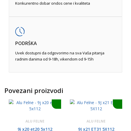
Konkurentno dobar ondos cene i kvaliteta
PODRŠKA
Uvek dostupni da odgovorimo na sva Vaša pitanja
radnim danima od 9-18h, vikendom od 9-15h
Povezani proizvodi
ALU FELNE
ALU FELNE
9j x20 et20 5x112
9J x21 ET31 5X112