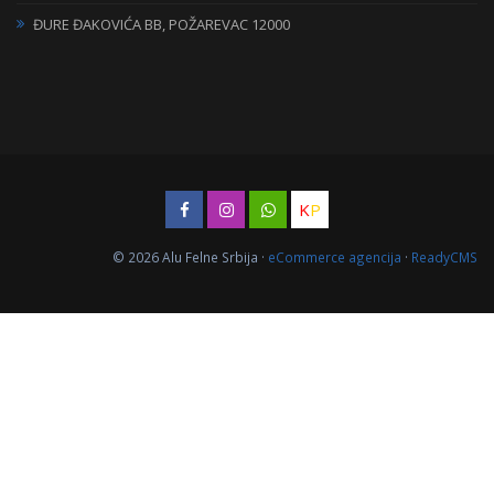
ĐURE ĐAKOVIĆA BB, POŽAREVAC 12000
K
P
© 2026 Alu Felne Srbija ·
eCommerce agencija
·
ReadyCMS