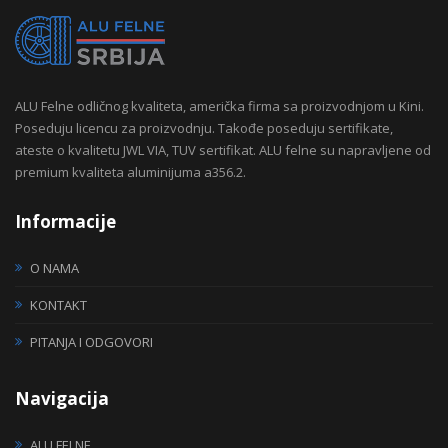
ALU Felne odličnog kvaliteta, američka firma sa proizvodnjom u Kini.
Poseduju licencu za proizvodnju. Takođe poseduju sertifikate,
ateste o kvalitetu JWL VIA, TUV sertifikat. ALU felne su napravljene od
premium kvaliteta aluminijuma a356.2.
Informacije
O NAMA
KONTAKT
PITANJA I ODGOVORI
Navigacija
ALU FELNE