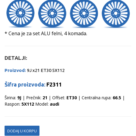
* Cena je za set ALU felni, 4 komada.
DETALJI:
Proizvod:
9J x21 ET30 5X112
Šifra proizvoda:
F2311
Širina:
9J
| Prečnik:
21
| Offset:
ET30
| Centralna rupa:
66.5
|
Raspon:
5X112
Model:
audi
DODAJ U KORPU