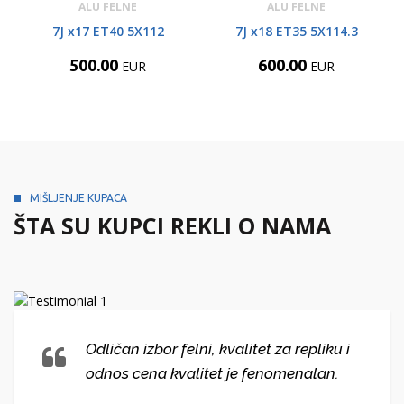
ALU FELNE
ALU FELNE
7J x17 ET40 5X112
7J x18 ET35 5X114.3
500.00
600.00
EUR
EUR
MIŠLJENJE KUPACA
ŠTA SU KUPCI REKLI O NAMA
Odličan izbor felni, kvalitet za repliku i
odnos cena kvalitet je fenomenalan.