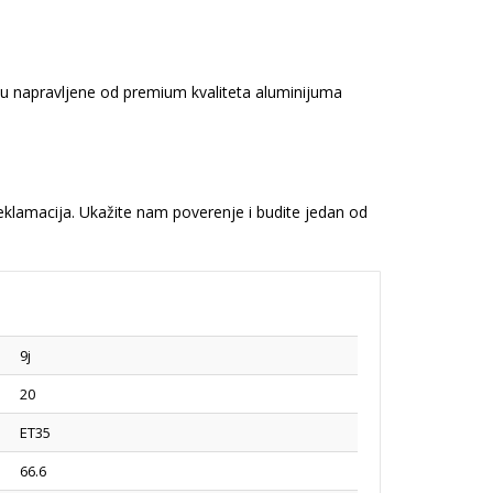
 su napravljene od premium kvaliteta aluminijuma
reklamacija. Ukažite nam poverenje i budite jedan od
9j
20
ET35
66.6