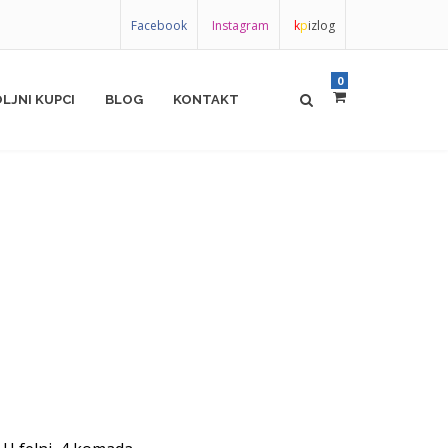
Facebook
Instagram
k
p
izlog
0
LJNI KUPCI
BLOG
KONTAKT