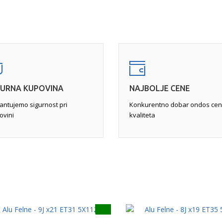
 dok se felna ne skine i postavi
popunile rupe u leguri, a zat
a javlja na unutrašnjoj strani
Pukotine
- zahtevaju pažlji
st vozila i krutost volana.
felne ili pukotine veće od od
pne farbe, peskiranje sa
neupotrebljivom. Najćešće se 
obradu za popravku svih
ukoliko je moguća, se vrši
za
 kraju i farbanje i "pečenje"
(TIG)
, a zatim pametnom pop
GURNA KUPOVINA
NAJBOLJE CENE
antujemo sigurnost pri
Konkurentno dobar ondos cen
ovini
kvaliteta