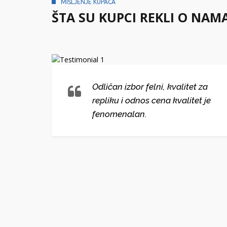
MIŠLJENJE KUPACA
ŠTA SU KUPCI REKLI O NAM
lni i
Odličan izbor felni, kvalitet za
repliku i odnos cena kvalitet je
ako
fenomenalan.