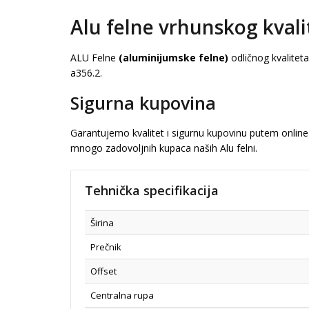
Alu felne vrhunskog kvali
ALU Felne
(aluminijumske felne)
odličnog kvalitet
a356.2.
Sigurna kupovina
Garantujemo kvalitet i sigurnu kupovinu putem online 
mnogo zadovoljnih kupaca naših Alu felni.
Tehnička specifikacija
Širina
Prečnik
Offset
Centralna rupa