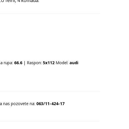
LU felni, 4 komada.
a rupa:
66.6
| Raspon:
5x112
Model:
audi
da nas pozovete na:
063/11-424-17