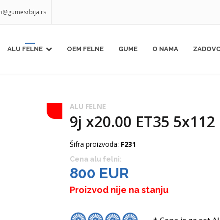
fo@gumesrbija.rs
ALU FELNE
OEM FELNE
GUME
O NAMA
ZADOVO
ALU FELNE
9j x20.00 ET35 5x112
Šifra proizvoda:
F231
Cena alu felni:
800 EUR
Proizvod nije na stanju