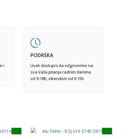
im i mašinska obrada.
vu obradu, jer pukotine na određenim mestima
ređene veličine mogu da felnu učine
javljaju usled udara pri vožnji. Popravka,
varivanjem tungsten inertnim gasom
ravkom ili potpunom reparacijom.
PODRŠKA
e i
Uvek dostupni da odgovorimo na
sva Vaša pitanja radnim danima
od 9-18h, vikendom od 9-15h