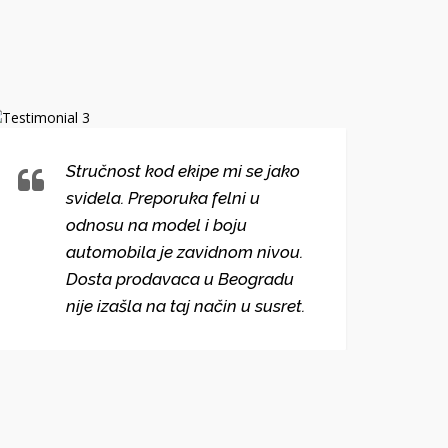
Stručnost kod ekipe mi se jako
svidela. Preporuka felni u
odnosu na model i boju
automobila je zavidnom nivou.
Dosta prodavaca u Beogradu
nije izašla na taj način u susret.