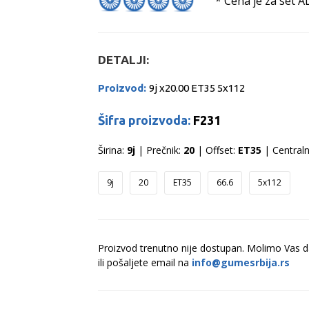
* Cena je za set A
DETALJI:
Proizvod:
9j x20.00 ET35 5x112
Šifra proizvoda:
F231
Širina:
9j
| Prečnik:
20
| Offset:
ET35
| Centraln
9j
20
ET35
66.6
5x112
Proizvod trenutno nije dostupan. Molimo Vas 
ili pošaljete email na
info@gumesrbija.rs