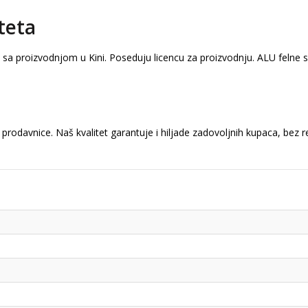
teta
a sa proizvodnjom u Kini. Poseduju licencu za proizvodnju. ALU felne
prodavnice. Naš kvalitet garantuje i hiljade zadovoljnih kupaca, bez 