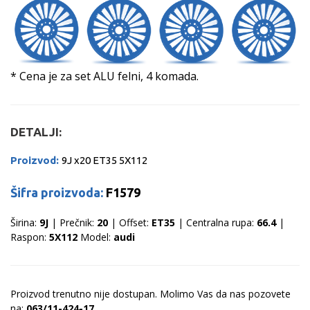
* Cena je za set ALU felni, 4 komada.
DETALJI:
Proizvod:
9J x20 ET35 5X112
Šifra proizvoda:
F1579
Širina:
9J
| Prečnik:
20
| Offset:
ET35
| Centralna rupa:
66.4
|
Raspon:
5X112
Model:
audi
Proizvod trenutno nije dostupan. Molimo Vas da nas pozovete
na:
063/11-424-17