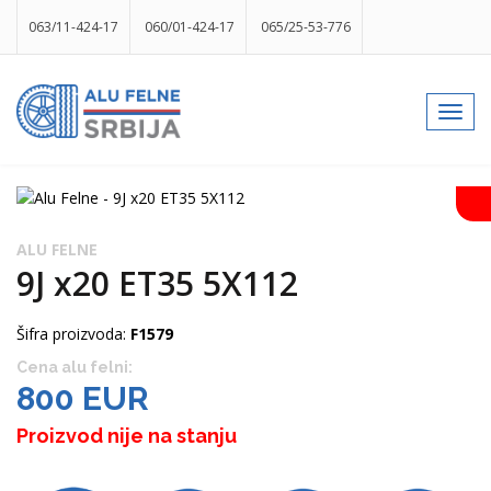
063/11-424-17
060/01-424-17
065/25-53-776
info@gumesrbija.rs
Toggl
navig
Facebook
Instagram
k
p
izlog
ALU FELNE
9J x20 ET35 5X112
Šifra proizvoda:
F1579
Cena alu felni:
800 EUR
Proizvod nije na stanju