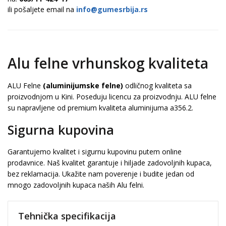
ili pošaljete email na
info@gumesrbija.rs
Alu felne vrhunskog kvaliteta
ALU Felne
(aluminijumske felne)
odličnog kvaliteta sa
proizvodnjom u Kini. Poseduju licencu za proizvodnju. ALU felne
su napravljene od premium kvaliteta aluminijuma a356.2.
Sigurna kupovina
Garantujemo kvalitet i sigurnu kupovinu putem online
prodavnice. Naš kvalitet garantuje i hiljade zadovoljnih kupaca,
bez reklamacija. Ukažite nam poverenje i budite jedan od
mnogo zadovoljnih kupaca naših Alu felni.
Tehnička specifikacija