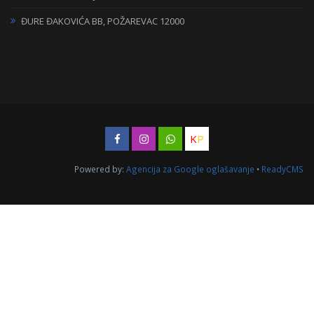
ĐURE ĐAKOVIĆA BB, POŽAREVAC 12000
K
P
Powered by:
Agencija za Google oglašavanje
•
ReadyCMS