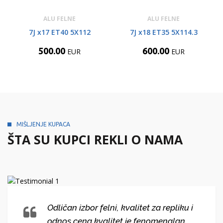
ALU FELNE
ALU FELNE
7J x17 ET40 5X112
7J x18 ET35 5X114.3
500.00
600.00
EUR
EUR
MIŠLJENJE KUPACA
ŠTA SU KUPCI REKLI O NAMA
Odličan izbor felni, kvalitet za repliku i
odnos cena kvalitet je fenomenalan.