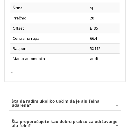
Širina
9J
Prečnik
20
Offset
ET35
Centralna rupa
66.4
Raspon
5X112
Marka automobila
audi
Šta da radim ukoliko uočim da je alu felna
udarena?
Ukoliko uočite da je Vaša alu felna udarena, bilo
Šta preporučujete kao dobru praksu za održavanje
alu felni?
naletom kamena ili udarom o pločnik, savetujemo da