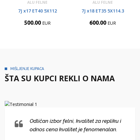
ALU FELNE
ALU FELNE
7J x17 ET40 5X112
7J x18 ET35 5X114.3
500.00
600.00
EUR
EUR
MIŠLJENJE KUPACA
ŠTA SU KUPCI REKLI O NAMA
Odličan izbor felni, kvalitet za repliku i
odnos cena kvalitet je fenomenalan.