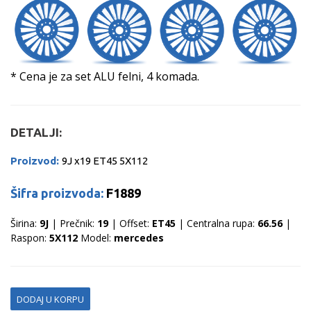
* Cena je za set ALU felni, 4 komada.
DETALJI:
Proizvod:
9J x19 ET45 5X112
Šifra proizvoda:
F1889
Širina:
9J
| Prečnik:
19
| Offset:
ET45
| Centralna rupa:
66.56
|
Raspon:
5X112
Model:
mercedes
DODAJ U KORPU