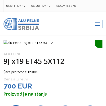
063/11-424-17
060/01-424-17
065/25-53-776
info@gumesrbija.rs
Toggl
navig
Facebook
Instagram
k
p
izlog
ALU FELNE
9J x19 ET45 5X112
Šifra proizvoda:
F1889
Cena alu felni:
700 EUR
Proizvod je na stanju