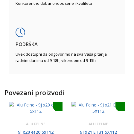
Konkurentno dobar ondos cene i kvaliteta
PODRŠKA
Uvek dostupni da odgovorimo na sva Vaša pitanja
radnim danima od 9-18h, vikendom od 9-15h
Povezani proizvodi
ALU FELNE
ALU FELNE
9j x20 et20 5x112
9J x21 ET31 5X112