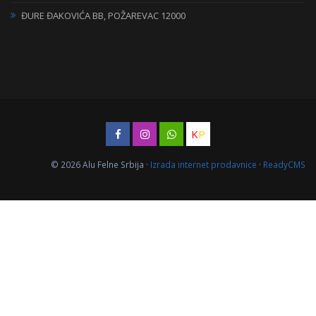
ĐURE ĐAKOVIĆA BB, POŽAREVAC 12000
K
P
© 2026 Alu Felne Srbija ·
Izrada internet prodavnice
·
ReadyCMS