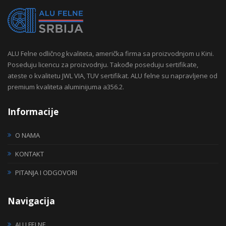
ALU Felne odličnog kvaliteta, američka firma sa proizvodnjom u Kini.
Poseduju licencu za proizvodnju. Takođe poseduju sertifikate,
ateste o kvalitetu JWL VIA, TUV sertifikat. ALU felne su napravljene od
premium kvaliteta aluminijuma a356.2.
Informacije
O NAMA
KONTAKT
PITANJA I ODGOVORI
Navigacija
ALU FELNE