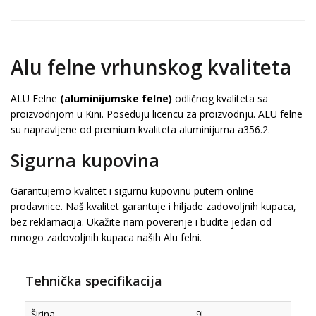
Alu felne vrhunskog kvaliteta
ALU Felne
(aluminijumske felne)
odličnog kvaliteta sa
proizvodnjom u Kini. Poseduju licencu za proizvodnju. ALU felne
su napravljene od premium kvaliteta aluminijuma a356.2.
Sigurna kupovina
Garantujemo kvalitet i sigurnu kupovinu putem online
prodavnice. Naš kvalitet garantuje i hiljade zadovoljnih kupaca,
bez reklamacija. Ukažite nam poverenje i budite jedan od
mnogo zadovoljnih kupaca naših Alu felni.
Tehnička specifikacija
Širina
9J