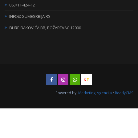
063/11-424-12
INFO@GUMESRBIJA.RS
ĐURE ĐAKOVIĆA BB, POŽAREVAC 12000
K
P
Powered by:
Marketing Agencija
•
ReadyCMS