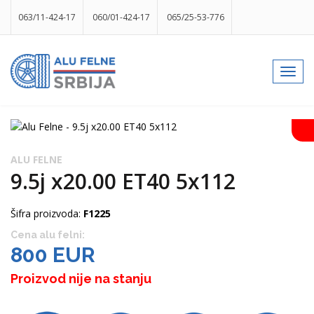
063/11-424-17
060/01-424-17
065/25-53-776
info@gumesrbija.rs
Toggl
navig
Facebook
Instagram
k
p
izlog
ALU FELNE
9.5j x20.00 ET40 5x112
Šifra proizvoda:
F1225
Cena alu felni:
800 EUR
Proizvod nije na stanju