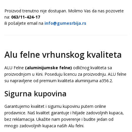
Proizvod trenutno nije dostupan. Molimo Vas da nas pozovete
na:
063/11-424-17
ili pošaljete email na
info@gumesrbija.rs
Alu felne vrhunskog kvaliteta
ALU Felne
(aluminijumske felne)
odličnog kvaliteta sa
proizvodnjom u Kini. Poseduju licencu za proizvodnju. ALU felne
su napravljene od premium kvaliteta aluminijuma a356.2.
Sigurna kupovina
Garantujemo kvalitet i sigurnu kupovinu putem online
prodavnice. Naš kvalitet garantuje i hiljade zadovoljnih kupaca,
bez reklamacija. Ukažite nam poverenje i budite jedan od
mnogo zadovoljnih kupaca naših Alu felni.