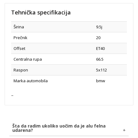
Tehnička specifikacija
Širina
9.5j
Prečnik
20
Offset
ET40
Centralna rupa
66.5
Raspon
5x112
Marka automobila
bmw
Šta da radim ukoliko uočim da je alu felna
udarena?