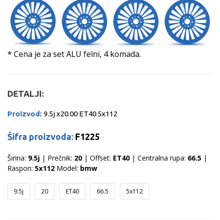
* Cena je za set ALU felni, 4 komada.
DETALJI:
Proizvod:
9.5j x20.00 ET40 5x112
Šifra proizvoda:
F1225
Širina:
9.5j
| Prečnik:
20
| Offset:
ET40
| Centralna rupa:
66.5
|
Raspon:
5x112
Model:
bmw
9.5j
20
ET40
66.5
5x112