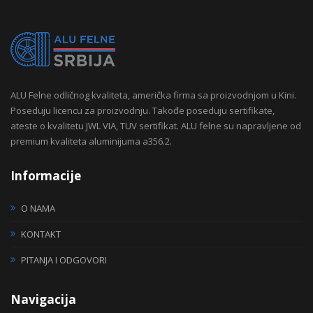
ALU Felne odličnog kvaliteta, američka firma sa proizvodnjom u Kini.
Poseduju licencu za proizvodnju. Takođe poseduju sertifikate,
ateste o kvalitetu JWL VIA, TUV sertifikat. ALU felne su napravljene od
premium kvaliteta aluminijuma a356.2.
Informacije
O NAMA
KONTAKT
PITANJA I ODGOVORI
Navigacija