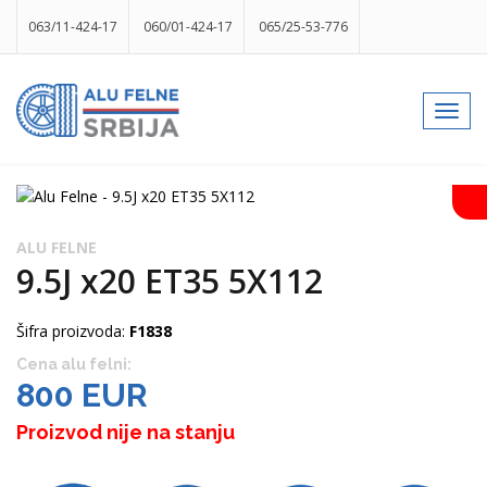
063/11-424-17
060/01-424-17
065/25-53-776
info@gumesrbija.rs
Toggl
navig
Facebook
Instagram
k
p
izlog
ALU FELNE
9.5J x20 ET35 5X112
Šifra proizvoda:
F1838
Cena alu felni:
800 EUR
Proizvod nije na stanju