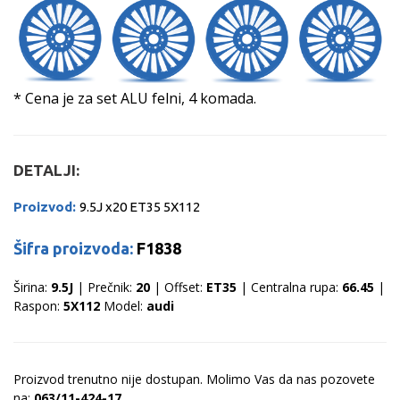
* Cena je za set ALU felni, 4 komada.
DETALJI:
Proizvod:
9.5J x20 ET35 5X112
Šifra proizvoda:
F1838
Širina:
9.5J
| Prečnik:
20
| Offset:
ET35
| Centralna rupa:
66.45
|
Raspon:
5X112
Model:
audi
Proizvod trenutno nije dostupan. Molimo Vas da nas pozovete
na:
063/11-424-17