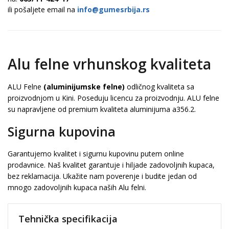
ili pošaljete email na
info@gumesrbija.rs
Alu felne vrhunskog kvaliteta
ALU Felne
(aluminijumske felne)
odličnog kvaliteta sa
proizvodnjom u Kini. Poseduju licencu za proizvodnju. ALU felne
su napravljene od premium kvaliteta aluminijuma a356.2.
Sigurna kupovina
Garantujemo kvalitet i sigurnu kupovinu putem online
prodavnice. Naš kvalitet garantuje i hiljade zadovoljnih kupaca,
bez reklamacija. Ukažite nam poverenje i budite jedan od
mnogo zadovoljnih kupaca naših Alu felni.
Tehnička specifikacija