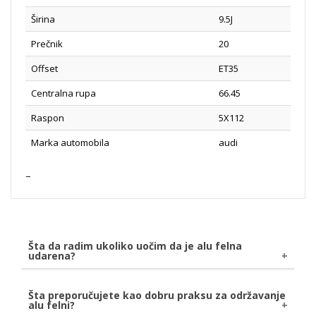
Širina
9.5J
Prečnik
20
Offset
ET35
Centralna rupa
66.45
Raspon
5X112
Marka automobila
audi
Šta da radim ukoliko uočim da je alu felna
udarena?
Ukoliko uočite da je Vaša alu felna udarena, bilo
Šta preporučujete kao dobru praksu za održavanje
alu felni?
naletom kamena ili udarom o pločnik, savetujemo da