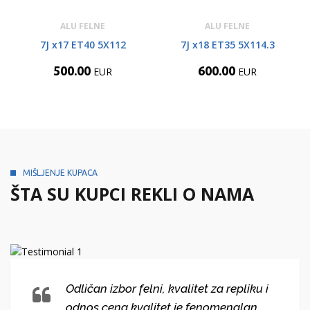
ALU FELNE
ALU FELNE
7J x17 ET40 5X112
7J x18 ET35 5X114.3
500.00
600.00
EUR
EUR
MIŠLJENJE KUPACA
ŠTA SU KUPCI REKLI O NAMA
Odličan izbor felni, kvalitet za repliku i
odnos cena kvalitet je fenomenalan.