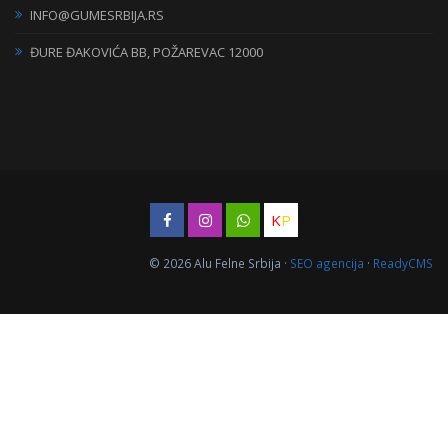
INFO@GUMESRBIJA.RS
ĐURE ĐAKOVIĆA BB, POŽAREVAC 12000
K
P
© 2026 Alu Felne Srbija ·
SEO agencija
·
ReadyCMS