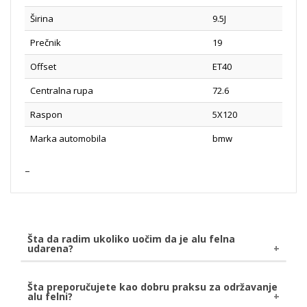
Širina
9.5J
Prečnik
19
Offset
ET40
Centralna rupa
72.6
Raspon
5X120
Marka automobila
bmw
Šta da radim ukoliko uočim da je alu felna
udarena?
Ukoliko uočite da je Vaša alu felna udarena, bilo
Šta preporučujete kao dobru praksu za održavanje
alu felni?
naletom kamena ili udarom o pločnik, savetujemo da