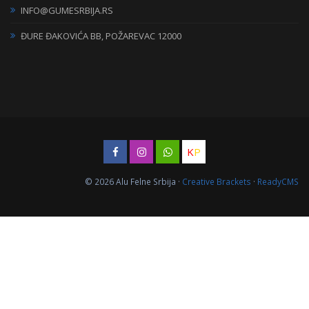
INFO@GUMESRBIJA.RS
ĐURE ĐAKOVIĆA BB, POŽAREVAC 12000
K
P
© 2026 Alu Felne Srbija ·
Creative Brackets
·
ReadyCMS