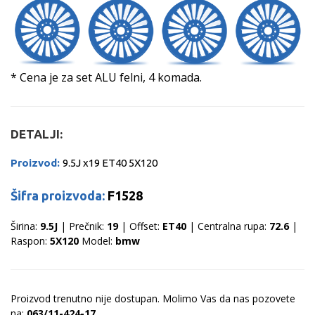
* Cena je za set ALU felni, 4 komada.
DETALJI:
Proizvod:
9.5J x19 ET40 5X120
Šifra proizvoda:
F1528
Širina:
9.5J
| Prečnik:
19
| Offset:
ET40
| Centralna rupa:
72.6
|
Raspon:
5X120
Model:
bmw
Proizvod trenutno nije dostupan. Molimo Vas da nas pozovete
na:
063/11-424-17