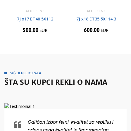
ALU FELNE
ALU FELNE
7J x17 ET40 5X112
7J x18 ET35 5X114.3
500.00
600.00
EUR
EUR
MIŠLJENJE KUPACA
ŠTA SU KUPCI REKLI O NAMA
Odličan izbor felni, kvalitet za repliku i
odnos cena kvalitet je fenomenalan.