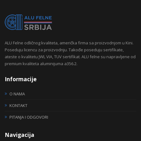
ALU Felne odličnog kvaliteta, američka firma sa proizvodnjom u Kini.
Poseduju licencu za proizvodnju. Takođe poseduju sertifikate,
ateste o kvalitetu JWL VIA, TUV sertifikat. ALU felne su napravljene od
premium kvaliteta aluminijuma a356.2.
Informacije
O NAMA
KONTAKT
PITANJA I ODGOVORI
Navigacija