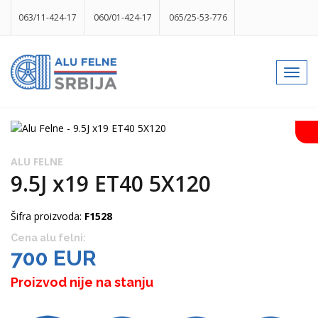
063/11-424-17
060/01-424-17
065/25-53-776
info@gumesrbija.rs
Toggl
navig
Facebook
Instagram
k
p
izlog
ALU FELNE
9.5J x19 ET40 5X120
Šifra proizvoda:
F1528
Cena alu felni:
700 EUR
Proizvod nije na stanju