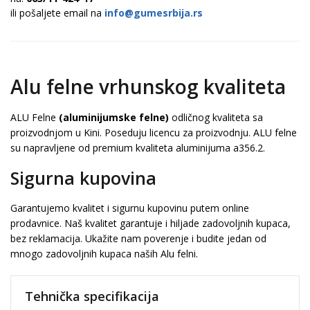
ili pošaljete email na
info@gumesrbija.rs
Alu felne vrhunskog kvaliteta
ALU Felne
(aluminijumske felne)
odličnog kvaliteta sa
proizvodnjom u Kini. Poseduju licencu za proizvodnju. ALU felne
su napravljene od premium kvaliteta aluminijuma a356.2.
Sigurna kupovina
Garantujemo kvalitet i sigurnu kupovinu putem online
prodavnice. Naš kvalitet garantuje i hiljade zadovoljnih kupaca,
bez reklamacija. Ukažite nam poverenje i budite jedan od
mnogo zadovoljnih kupaca naših Alu felni.
Tehnička specifikacija