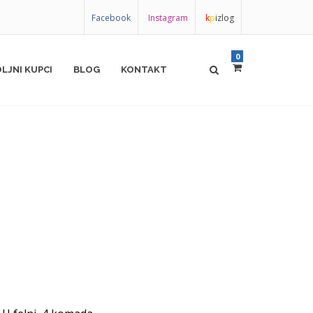
Facebook
Instagram
k
p
izlog
0
LJNI KUPCI
BLOG
KONTAKT