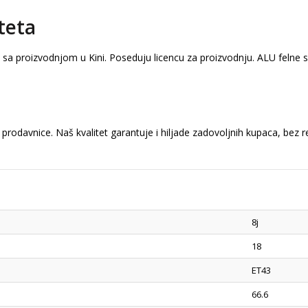
teta
a sa proizvodnjom u Kini. Poseduju licencu za proizvodnju. ALU felne
prodavnice. Naš kvalitet garantuje i hiljade zadovoljnih kupaca, bez 
8j
18
ET43
66.6