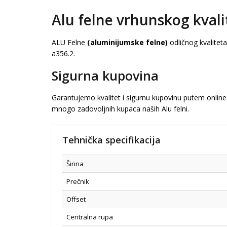
Alu felne vrhunskog kvali
ALU Felne
(aluminijumske felne)
odličnog kvalitet
a356.2.
Sigurna kupovina
Garantujemo kvalitet i sigurnu kupovinu putem online 
mnogo zadovoljnih kupaca naših Alu felni.
Tehnička specifikacija
Širina
Prečnik
Offset
Centralna rupa