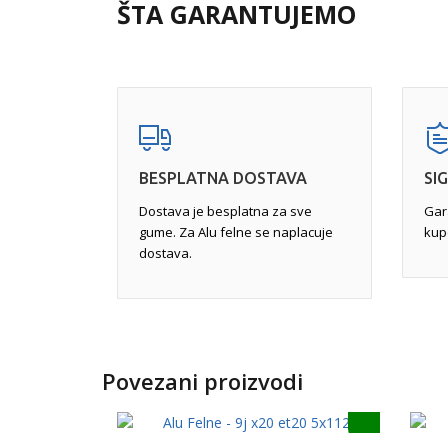
rupe i ivičnjake, a često iskrivljenje nije vidljivo
ŠTA GARANTUJEMO
na mašinu. Razlog je taj što se većina iskrivljenj
felne. Iskrivljene felne mogu uticati na upravljivo
Potpuna reparacija
- uključuje skidanje celoku
ciljem stvaranja savršene završnice, mašinsku 
iskrivljenja, zavarivanje gde je to potrebno, a na
na određenoj temperaturi.
BESPLATNA DOSTAVA
SI
Dostava je besplatna za sve
Gar
gume. Za Alu felne se naplacuje
kup
dostava.
Povezani proizvodi