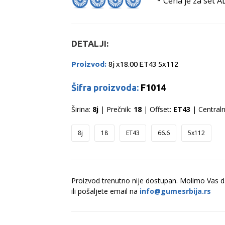
* Cena je za set A
DETALJI:
Proizvod:
8j x18.00 ET43 5x112
Šifra proizvoda:
F1014
Širina:
8j
| Prečnik:
18
| Offset:
ET43
| Centraln
8j
18
ET43
66.6
5x112
Proizvod trenutno nije dostupan. Molimo Vas 
ili pošaljete email na
info@gumesrbija.rs