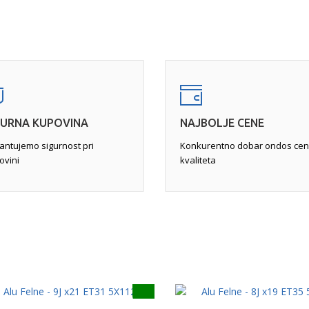
 dok se felna ne skine i postavi
popunile rupe u leguri, a zat
a javlja na unutrašnjoj strani
Pukotine
- zahtevaju pažlji
st vozila i krutost volana.
felne ili pukotine veće od od
pne farbe, peskiranje sa
neupotrebljivom. Najćešće se 
obradu za popravku svih
ukoliko je moguća, se vrši
za
 kraju i farbanje i "pečenje"
(TIG)
, a zatim pametnom pop
GURNA KUPOVINA
NAJBOLJE CENE
antujemo sigurnost pri
Konkurentno dobar ondos cen
ovini
kvaliteta