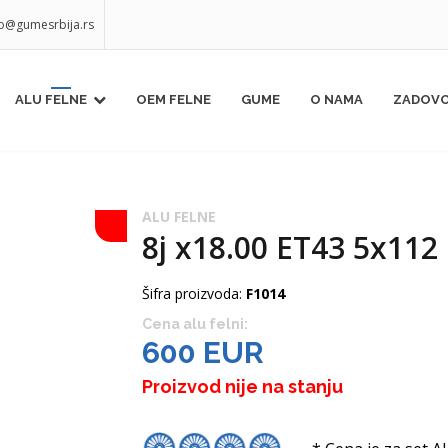
fo@gumesrbija.rs
ALU FELNE
OEM FELNE
GUME
O NAMA
ZADOVO
ALU FELNE
8j x18.00 ET43 5x112
Šifra proizvoda:
F1014
Cena alu felni:
600 EUR
Proizvod nije na stanju