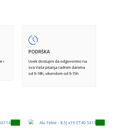
im i mašinska obrada.
vu obradu, jer pukotine na određenim mestima
ređene veličine mogu da felnu učine
javljaju usled udara pri vožnji. Popravka,
varivanjem tungsten inertnim gasom
ravkom ili potpunom reparacijom.
PODRŠKA
e i
Uvek dostupni da odgovorimo na
sva Vaša pitanja radnim danima
od 9-18h, vikendom od 9-15h