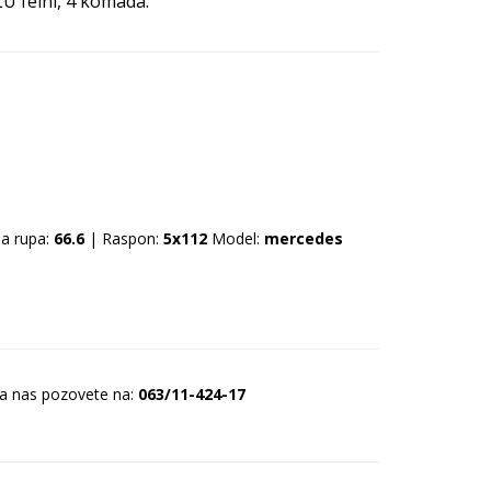
LU felni, 4 komada.
a rupa:
66.6
| Raspon:
5x112
Model:
mercedes
da nas pozovete na:
063/11-424-17