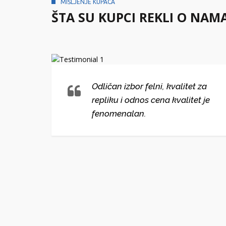
MIŠLJENJE KUPACA
ŠTA SU KUPCI REKLI O NAM
lni i
Odličan izbor felni, kvalitet za
repliku i odnos cena kvalitet je
ako
fenomenalan.