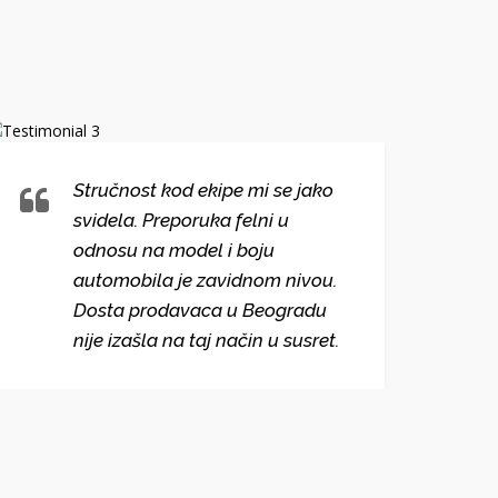
Stručnost kod ekipe mi se jako
svidela. Preporuka felni u
odnosu na model i boju
automobila je zavidnom nivou.
Dosta prodavaca u Beogradu
nije izašla na taj način u susret.