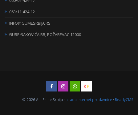
060/01-424-17
063/11-424-12
INFO@GUMESRBIJA.RS
ĐURE ĐAKOVIĆA BB, POŽAREVAC 12000
K
P
© 2026 Alu Felne Srbija ·
Izrada internet prodavnice
·
ReadyCMS