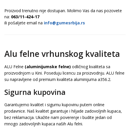
Proizvod trenutno nije dostupan. Molimo Vas da nas pozovete
na:
063/11-424-17
ili pošaljete email na
info@gumesrbija.rs
Alu felne vrhunskog kvaliteta
ALU Felne
(aluminijumske felne)
odličnog kvaliteta sa
proizvodnjom u Kini. Poseduju licencu za proizvodnju. ALU felne
su napravljene od premium kvaliteta aluminijuma a356.2.
Sigurna kupovina
Garantujemo kvalitet i sigurnu kupovinu putem online
prodavnice. Naš kvalitet garantuje i hiljade zadovoljnih kupaca,
bez reklamacija. Ukažite nam poverenje i budite jedan od
mnogo zadovoljnih kupaca naših Alu felni.