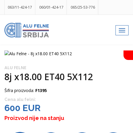
063/11-424-17
060/01-424-17
065/25-53-776
info@gumesrbija.rs
Toggl
navig
Facebook
Instagram
k
p
izlog
ALU FELNE
8j x18.00 ET40 5X112
Šifra proizvoda:
F1395
Cena alu felni:
600 EUR
Proizvod nije na stanju