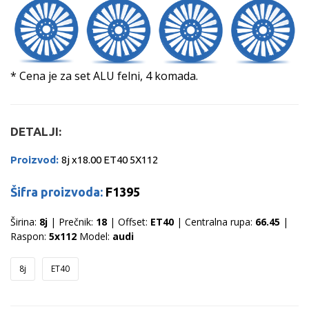
* Cena je za set ALU felni, 4 komada.
DETALJI:
Proizvod:
8j x18.00 ET40 5X112
Šifra proizvoda:
F1395
Širina:
8j
| Prečnik:
18
| Offset:
ET40
| Centralna rupa:
66.45
|
Raspon:
5x112
Model:
audi
8j
ET40