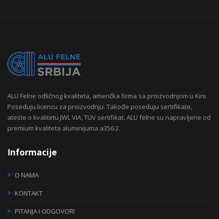
ALU Felne odličnog kvaliteta, američka firma sa proizvodnjom u Kini.
Poseduju licencu za proizvodnju. Takođe poseduju sertifikate,
ateste o kvalitetu JWL VIA, TUV sertifikat. ALU felne su napravljene od
premium kvaliteta aluminijuma a356.2.
Informacije
O NAMA
KONTAKT
PITANJA I ODGOVORI