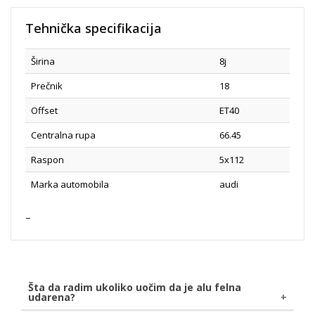
Tehnička specifikacija
Širina
8j
Prečnik
18
Offset
ET40
Centralna rupa
66.45
Raspon
5x112
Marka automobila
audi
Šta da radim ukoliko uočim da je alu felna
udarena?