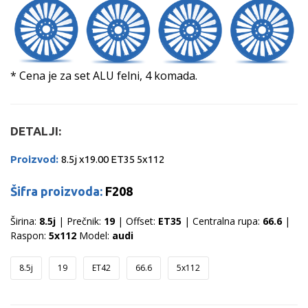
* Cena je za set ALU felni, 4 komada.
DETALJI:
Proizvod:
8.5j x19.00 ET35 5x112
Šifra proizvoda:
F208
Širina:
8.5j
| Prečnik:
19
| Offset:
ET35
| Centralna rupa:
66.6
|
Raspon:
5x112
Model:
audi
8.5j
19
ET42
66.6
5x112