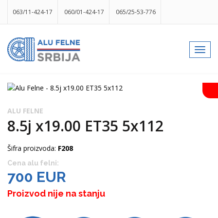
063/11-424-17
060/01-424-17
065/25-53-776
info@gumesrbija.rs
Toggl
navig
Facebook
Instagram
k
p
izlog
ALU FELNE
8.5j x19.00 ET35 5x112
Šifra proizvoda:
F208
Cena alu felni:
700 EUR
Proizvod nije na stanju