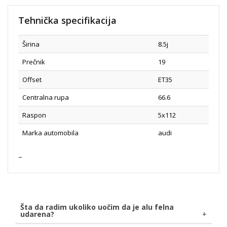
Tehnička specifikacija
Širina
8.5j
Prečnik
19
Offset
ET35
Centralna rupa
66.6
Raspon
5x112
Marka automobila
audi
Šta da radim ukoliko uočim da je alu felna
udarena?