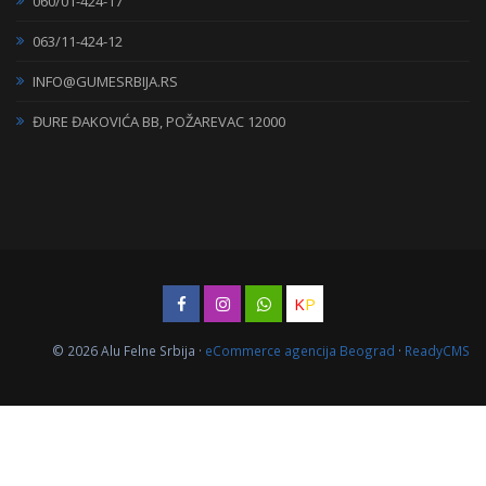
060/01-424-17
063/11-424-12
INFO@GUMESRBIJA.RS
ĐURE ĐAKOVIĆA BB, POŽAREVAC 12000
K
P
© 2026 Alu Felne Srbija ·
eCommerce agencija Beograd
·
ReadyCMS