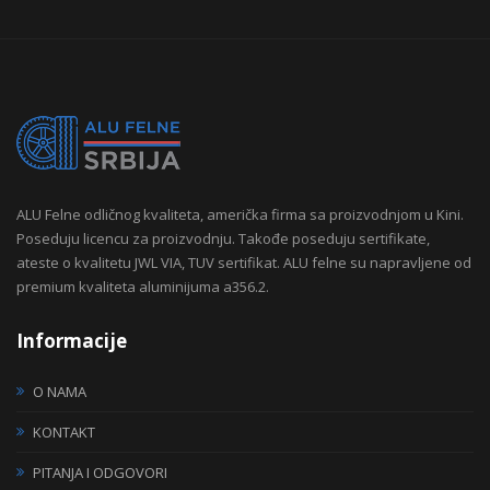
ALU Felne odličnog kvaliteta, američka firma sa proizvodnjom u Kini.
Poseduju licencu za proizvodnju. Takođe poseduju sertifikate,
ateste o kvalitetu JWL VIA, TUV sertifikat. ALU felne su napravljene od
premium kvaliteta aluminijuma a356.2.
Informacije
O NAMA
KONTAKT
PITANJA I ODGOVORI