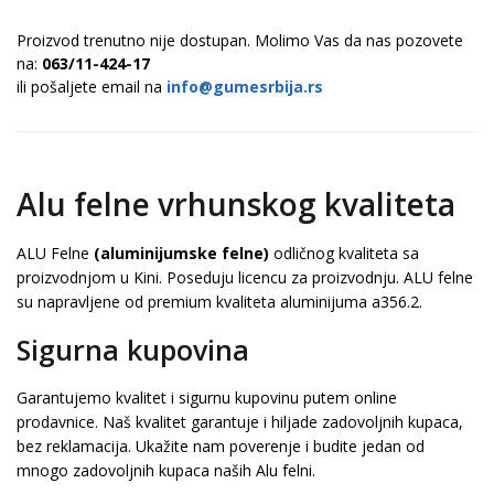
Proizvod trenutno nije dostupan. Molimo Vas da nas pozovete
na:
063/11-424-17
ili pošaljete email na
info@gumesrbija.rs
Alu felne vrhunskog kvaliteta
ALU Felne
(aluminijumske felne)
odličnog kvaliteta sa
proizvodnjom u Kini. Poseduju licencu za proizvodnju. ALU felne
su napravljene od premium kvaliteta aluminijuma a356.2.
Sigurna kupovina
Garantujemo kvalitet i sigurnu kupovinu putem online
prodavnice. Naš kvalitet garantuje i hiljade zadovoljnih kupaca,
bez reklamacija. Ukažite nam poverenje i budite jedan od
mnogo zadovoljnih kupaca naših Alu felni.