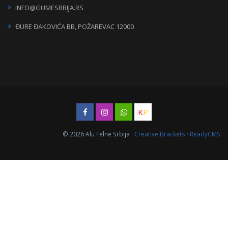
INFO@GUMESRBIJA.RS
ĐURE ĐAKOVIĆA BB, POŽAREVAC 12000
K
P
© 2026 Alu Felne Srbija ·
Creative Brackets
·
ReadyCMS