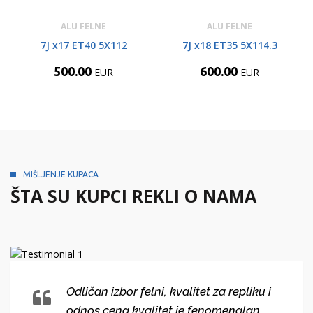
ALU FELNE
ALU FELNE
7J x17 ET40 5X112
7J x18 ET35 5X114.3
500.00
600.00
EUR
EUR
MIŠLJENJE KUPACA
ŠTA SU KUPCI REKLI O NAMA
Odličan izbor felni, kvalitet za repliku i
odnos cena kvalitet je fenomenalan.