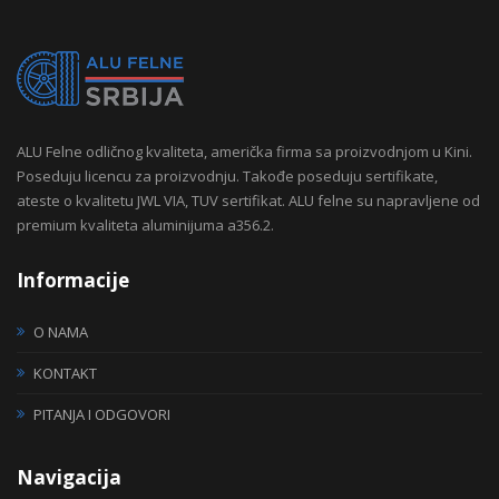
ALU Felne odličnog kvaliteta, američka firma sa proizvodnjom u Kini.
Poseduju licencu za proizvodnju. Takođe poseduju sertifikate,
ateste o kvalitetu JWL VIA, TUV sertifikat. ALU felne su napravljene od
premium kvaliteta aluminijuma a356.2.
Informacije
O NAMA
KONTAKT
PITANJA I ODGOVORI
Navigacija