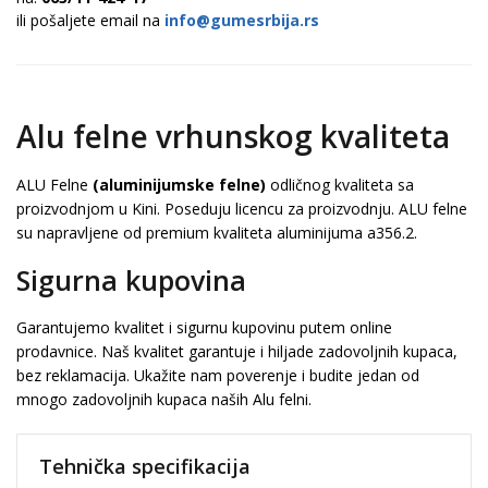
ili pošaljete email na
info@gumesrbija.rs
Alu felne vrhunskog kvaliteta
ALU Felne
(aluminijumske felne)
odličnog kvaliteta sa
proizvodnjom u Kini. Poseduju licencu za proizvodnju. ALU felne
su napravljene od premium kvaliteta aluminijuma a356.2.
Sigurna kupovina
Garantujemo kvalitet i sigurnu kupovinu putem online
prodavnice. Naš kvalitet garantuje i hiljade zadovoljnih kupaca,
bez reklamacija. Ukažite nam poverenje i budite jedan od
mnogo zadovoljnih kupaca naših Alu felni.
Tehnička specifikacija