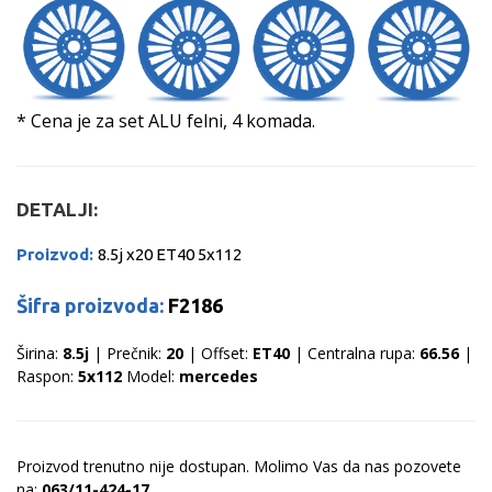
* Cena je za set ALU felni, 4 komada.
DETALJI:
Proizvod:
8.5j x20 ET40 5x112
Šifra proizvoda:
F2186
Širina:
8.5j
| Prečnik:
20
| Offset:
ET40
| Centralna rupa:
66.56
|
Raspon:
5x112
Model:
mercedes
Proizvod trenutno nije dostupan. Molimo Vas da nas pozovete
na:
063/11-424-17