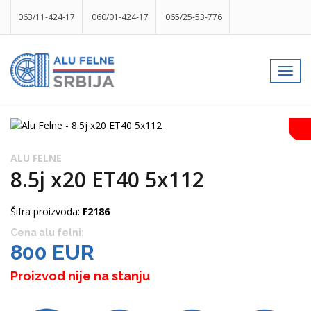
063/11-424-17
060/01-424-17
065/25-53-776
info@gumesrbija.rs
Toggl
navig
Facebook
Instagram
k
p
izlog
ALU FELNE
8.5j x20 ET40 5x112
Šifra proizvoda:
F2186
Cena alu felni:
800 EUR
Proizvod nije na stanju