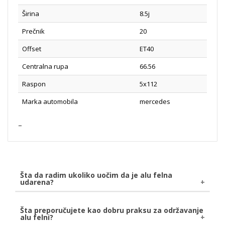
Širina
8.5j
Prečnik
20
Offset
ET40
Centralna rupa
66.56
Raspon
5x112
Marka automobila
mercedes
Šta da radim ukoliko uočim da je alu felna
udarena?
Ukoliko uočite da je Vaša alu felna udarena, bilo
Šta preporučujete kao dobru praksu za održavanje
alu felni?
naletom kamena ili udarom o pločnik, savetujemo da