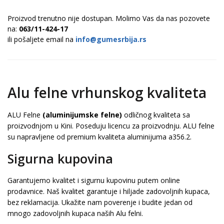
Proizvod trenutno nije dostupan. Molimo Vas da nas pozovete
na:
063/11-424-17
ili pošaljete email na
info@gumesrbija.rs
Alu felne vrhunskog kvaliteta
ALU Felne
(aluminijumske felne)
odličnog kvaliteta sa
proizvodnjom u Kini. Poseduju licencu za proizvodnju. ALU felne
su napravljene od premium kvaliteta aluminijuma a356.2.
Sigurna kupovina
Garantujemo kvalitet i sigurnu kupovinu putem online
prodavnice. Naš kvalitet garantuje i hiljade zadovoljnih kupaca,
bez reklamacija. Ukažite nam poverenje i budite jedan od
mnogo zadovoljnih kupaca naših Alu felni.