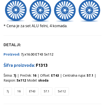
* Cena je za set ALU felni, 4 komada.
DETALJI:
Proizvod:
7j x16.00 ET43 5x112
Šifra proizvoda:
F1313
Širina:
7j
| Prečnik:
16
| Offset:
ET43
| Centralna rupa:
57.1
|
Raspon:
5x112
Model:
skoda
7j
16
ET43
57.1
5x112