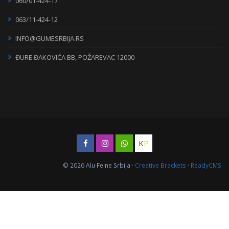
060/01-424-17
063/11-424-12
INFO@GUMESRBIJA.RS
ĐURE ĐAKOVIĆA BB, POŽAREVAC 12000
K
P
© 2026 Alu Felne Srbija ·
Creative Brackets
·
ReadyCMS