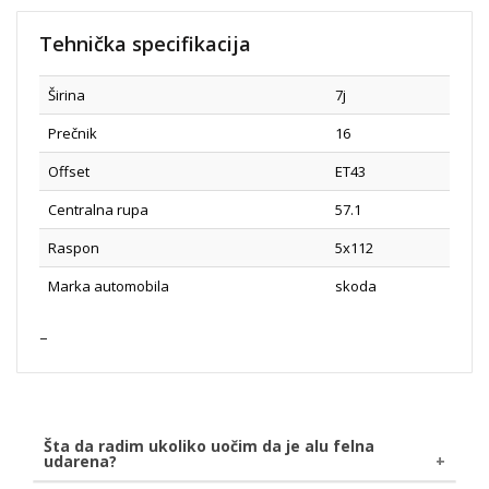
Tehnička specifikacija
Širina
7j
Prečnik
16
Offset
ET43
Centralna rupa
57.1
Raspon
5x112
Marka automobila
skoda
Šta da radim ukoliko uočim da je alu felna
udarena?