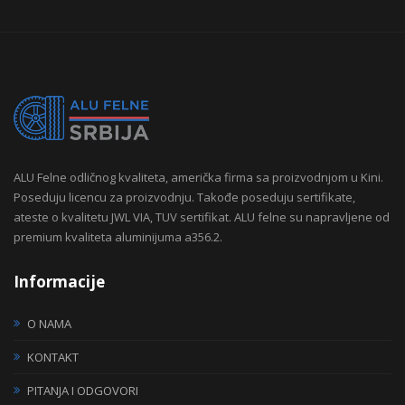
ALU Felne odličnog kvaliteta, američka firma sa proizvodnjom u Kini.
Poseduju licencu za proizvodnju. Takođe poseduju sertifikate,
ateste o kvalitetu JWL VIA, TUV sertifikat. ALU felne su napravljene od
premium kvaliteta aluminijuma a356.2.
Informacije
O NAMA
KONTAKT
PITANJA I ODGOVORI