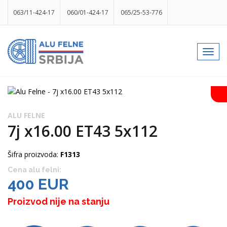
063/11-424-17
060/01-424-17
065/25-53-776
info@gumesrbija.rs
Toggl
navig
Facebook
Instagram
k
p
izlog
ALU FELNE
7j x16.00 ET43 5x112
Šifra proizvoda:
F1313
Cena alu felni:
400 EUR
Proizvod nije na stanju