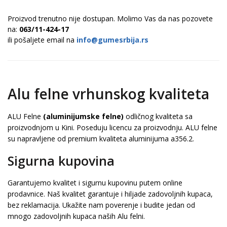
Proizvod trenutno nije dostupan. Molimo Vas da nas pozovete
na:
063/11-424-17
ili pošaljete email na
info@gumesrbija.rs
Alu felne vrhunskog kvaliteta
ALU Felne
(aluminijumske felne)
odličnog kvaliteta sa
proizvodnjom u Kini. Poseduju licencu za proizvodnju. ALU felne
su napravljene od premium kvaliteta aluminijuma a356.2.
Sigurna kupovina
Garantujemo kvalitet i sigurnu kupovinu putem online
prodavnice. Naš kvalitet garantuje i hiljade zadovoljnih kupaca,
bez reklamacija. Ukažite nam poverenje i budite jedan od
mnogo zadovoljnih kupaca naših Alu felni.