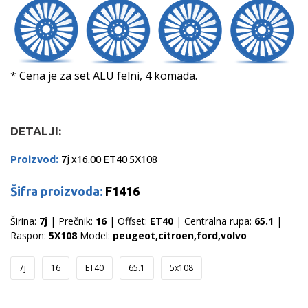
* Cena je za set ALU felni, 4 komada.
DETALJI:
Proizvod:
7j x16.00 ET40 5X108
Šifra proizvoda:
F1416
Širina:
7j
| Prečnik:
16
| Offset:
ET40
| Centralna rupa:
65.1
|
Raspon:
5X108
Model:
peugeot,citroen,ford,volvo
7j
16
ET40
65.1
5x108