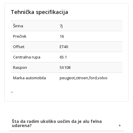
Tehnička specifikacija
Širina
7j
Prečnik
16
Offset
ET40
Centralna rupa
65.1
Raspon
5X108
Marka automobila
peugeot,citroen,ford,volvo
Šta da radim ukoliko uočim da je alu felna
udarena?