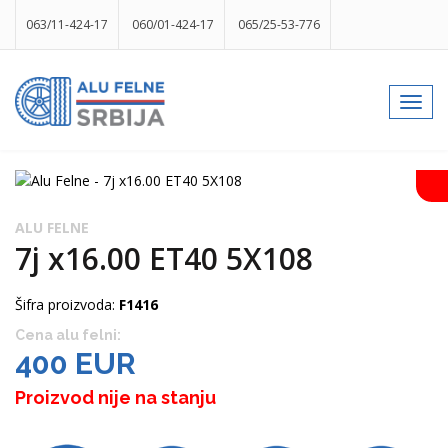
063/11-424-17
060/01-424-17
065/25-53-776
info@gumesrbija.rs
Toggl
navig
Facebook
Instagram
k
p
izlog
ALU FELNE
7j x16.00 ET40 5X108
Šifra proizvoda:
F1416
Cena alu felni:
400 EUR
Proizvod nije na stanju