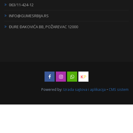
063/11-424-12
INFO@GUMESRBIJA.RS
ĐURE ĐAKOVIĆA BB, POŽAREVAC 12000
K
P
Powered by:
Izrada sajtova i aplikacija
•
CMS sistem