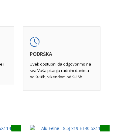
im i mašinska obrada.
vu obradu, jer pukotine na određenim mestima
ređene veličine mogu da felnu učine
javljaju usled udara pri vožnji. Popravka,
varivanjem tungsten inertnim gasom
ravkom ili potpunom reparacijom.
PODRŠKA
e i
Uvek dostupni da odgovorimo na
sva Vaša pitanja radnim danima
od 9-18h, vikendom od 9-15h