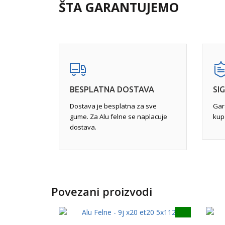
rupe i ivičnjake, a često iskrivljenje nije vidljivo
ŠTA GARANTUJEMO
na mašinu. Razlog je taj što se većina iskrivljenj
felne. Iskrivljene felne mogu uticati na upravljivo
Potpuna reparacija
- uključuje skidanje celoku
ciljem stvaranja savršene završnice, mašinsku 
iskrivljenja, zavarivanje gde je to potrebno, a na
na određenoj temperaturi.
BESPLATNA DOSTAVA
SI
Dostava je besplatna za sve
Gar
gume. Za Alu felne se naplacuje
kup
dostava.
Povezani proizvodi