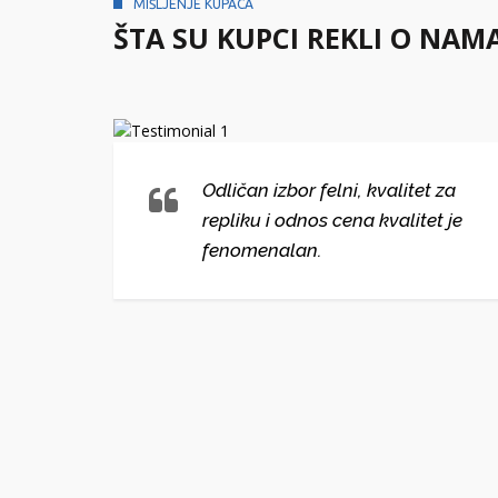
MIŠLJENJE KUPACA
ŠTA SU KUPCI REKLI O NAM
lni i
Odličan izbor felni, kvalitet za
repliku i odnos cena kvalitet je
ako
fenomenalan.