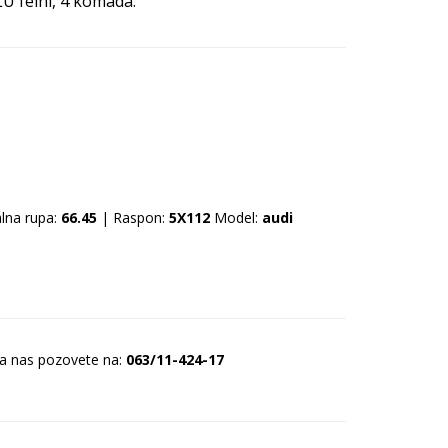
LU felni, 4 komada.
lna rupa:
66.45
| Raspon:
5X112
Model:
audi
da nas pozovete na:
063/11-424-17