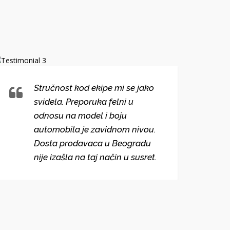
Stručnost kod ekipe mi se jako
svidela. Preporuka felni u
odnosu na model i boju
automobila je zavidnom nivou.
Dosta prodavaca u Beogradu
nije izašla na taj način u susret.