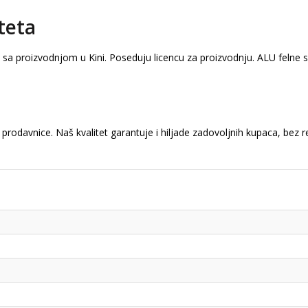
teta
a sa proizvodnjom u Kini. Poseduju licencu za proizvodnju. ALU felne
prodavnice. Naš kvalitet garantuje i hiljade zadovoljnih kupaca, bez 