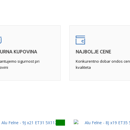
 dok se felna ne skine i postavi
popunile rupe u leguri, a zat
a javlja na unutrašnjoj strani
Pukotine
- zahtevaju pažlji
st vozila i krutost volana.
felne ili pukotine veće od od
pne farbe, peskiranje sa
neupotrebljivom. Najćešće se 
obradu za popravku svih
ukoliko je moguća, se vrši
za
 kraju i farbanje i "pečenje"
(TIG)
, a zatim pametnom pop
GURNA KUPOVINA
NAJBOLJE CENE
antujemo sigurnost pri
Konkurentno dobar ondos cen
ovini
kvaliteta