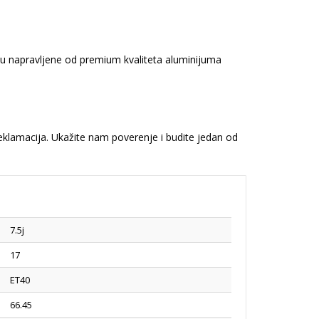
 su napravljene od premium kvaliteta aluminijuma
reklamacija. Ukažite nam poverenje i budite jedan od
7.5j
17
ET40
66.45