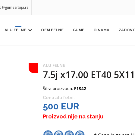
fo@gumesrbija.rs
ALU FELNE
OEM FELNE
GUME
O NAMA
ZADOVO
ALU FELNE
7.5j x17.00 ET40 5X11
Šifra proizvoda:
F1342
Cena alu felni:
500 EUR
Proizvod nije na stanju