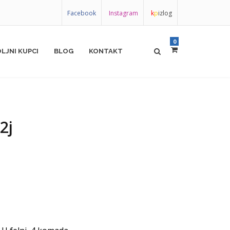
Facebook
Instagram
k
p
izlog
0
LJNI KUPCI
BLOG
KONTAKT
2j