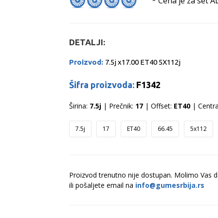
* Cena je za set A
DETALJI:
Proizvod:
7.5j x17.00 ET40 5X112j
Šifra proizvoda:
F1342
Širina:
7.5j
| Prečnik:
17
| Offset:
ET40
| Centra
7.5j
17
ET40
66.45
5x112
Proizvod trenutno nije dostupan. Molimo Vas 
ili pošaljete email na
info@gumesrbija.rs