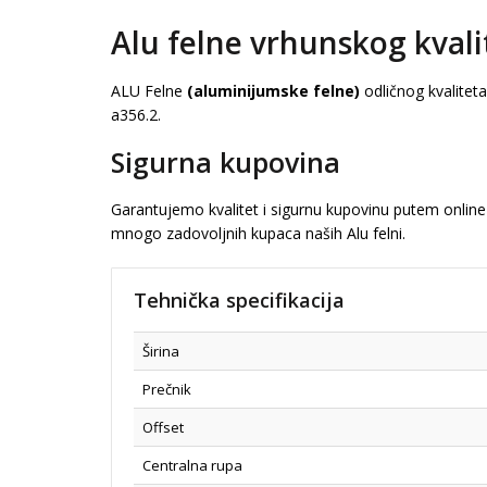
Alu felne vrhunskog kvali
ALU Felne
(aluminijumske felne)
odličnog kvalitet
a356.2.
Sigurna kupovina
Garantujemo kvalitet i sigurnu kupovinu putem online 
mnogo zadovoljnih kupaca naših Alu felni.
Tehnička specifikacija
Širina
Prečnik
Offset
Centralna rupa