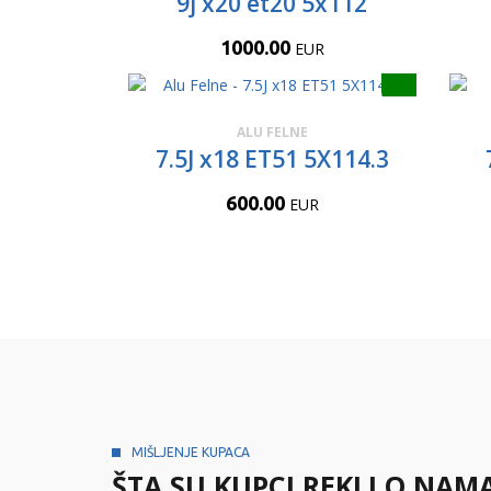
9j x20 et20 5x112
1000.00
EUR
ALU FELNE
7.5J x18 ET51 5X114.3
600.00
EUR
MIŠLJENJE KUPACA
ŠTA SU KUPCI REKLI O NAM