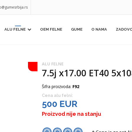
fo@gumesrbija.rs
ALU FELNE
OEM FELNE
GUME
O NAMA
ZADOVO
ALU FELNE
7.5j x17.00 ET40 5x10
Šifra proizvoda:
F92
Cena alu felni:
500 EUR
Proizvod nije na stanju