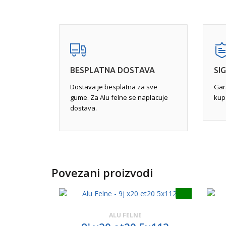
felne. Iskrivljene felne mogu uticati na upravljivo
Potpuna reparacija
- uključuje skidanje celoku
ciljem stvaranja savršene završnice, mašinsku 
iskrivljenja, zavarivanje gde je to potrebno, a na
na određenoj temperaturi.
BESPLATNA DOSTAVA
SI
Dostava je besplatna za sve
Gar
gume. Za Alu felne se naplacuje
kup
dostava.
Povezani proizvodi
ALU FELNE