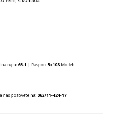
LU felni, 4 komada.
lna rupa:
65.1
| Raspon:
5x108
Model:
da nas pozovete na:
063/11-424-17