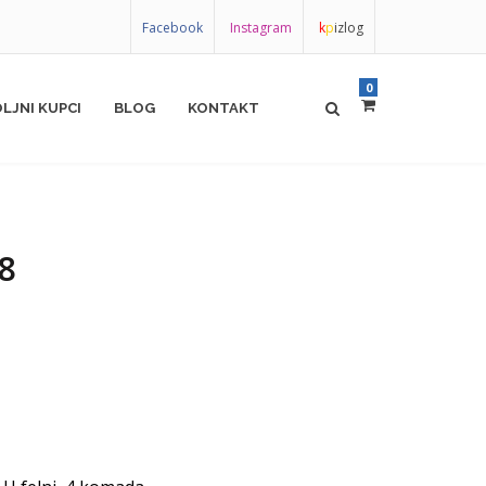
Facebook
Instagram
k
p
izlog
0
LJNI KUPCI
BLOG
KONTAKT
8