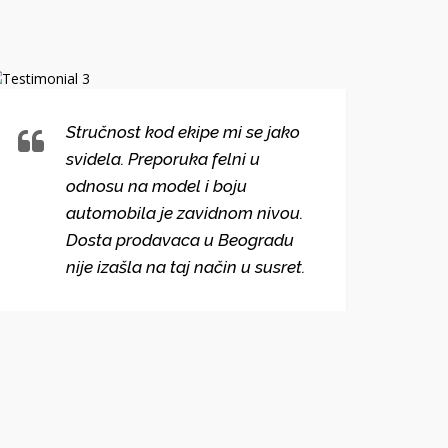
Stručnost kod ekipe mi se jako
svidela. Preporuka felni u
odnosu na model i boju
automobila je zavidnom nivou.
Dosta prodavaca u Beogradu
nije izašla na taj način u susret.