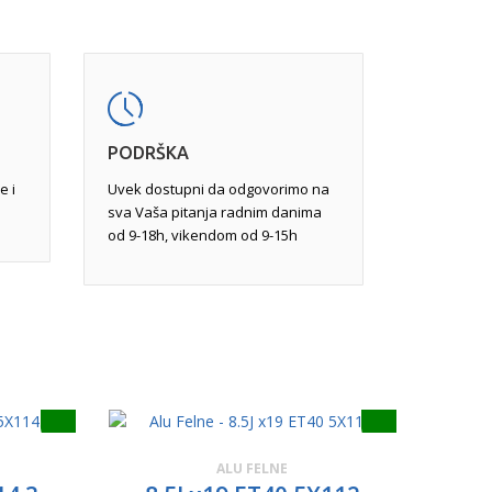
ređene veličine mogu da felnu učine
javljaju usled udara pri vožnji. Popravka,
varivanjem tungsten inertnim gasom
ravkom ili potpunom reparacijom.
PODRŠKA
e i
Uvek dostupni da odgovorimo na
sva Vaša pitanja radnim danima
od 9-18h, vikendom od 9-15h
ALU FELNE