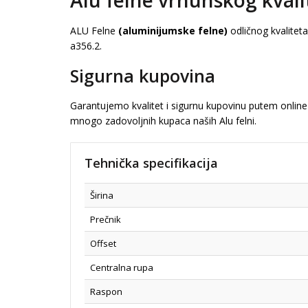
Alu felne vrhunskog kvali
ALU Felne
(aluminijumske felne)
odličnog kvalitet
a356.2.
Sigurna kupovina
Garantujemo kvalitet i sigurnu kupovinu putem online 
mnogo zadovoljnih kupaca naših Alu felni.
Tehnička specifikacija
Širina
Prečnik
Offset
Centralna rupa
Raspon