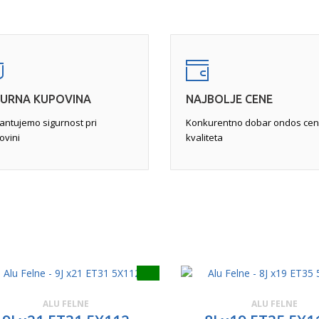
st vozila i krutost volana.
felne ili pukotine veće od od
pne farbe, peskiranje sa
neupotrebljivom. Najćešće se 
obradu za popravku svih
ukoliko je moguća, se vrši
za
 kraju i farbanje i "pečenje"
(TIG)
, a zatim pametnom pop
GURNA KUPOVINA
NAJBOLJE CENE
antujemo sigurnost pri
Konkurentno dobar ondos cen
ovini
kvaliteta
ALU FELNE
ALU FELNE