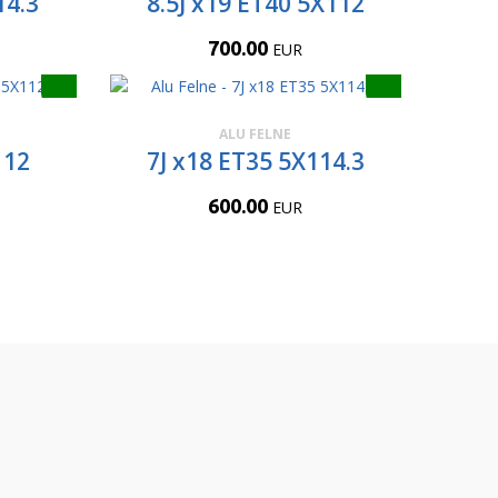
14.3
8.5J x19 ET40 5X112
700.00
EUR
ALU FELNE
112
7J x18 ET35 5X114.3
600.00
EUR