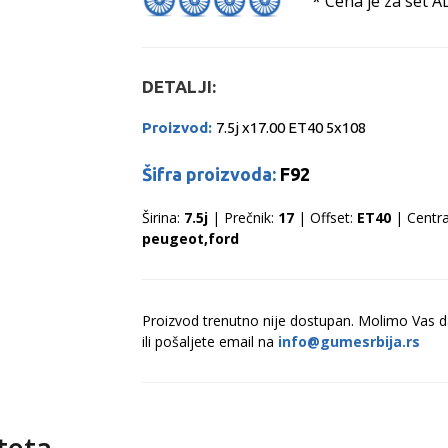
* Cena je za set A
DETALJI:
Proizvod:
7.5j x17.00 ET40 5x108
Šifra proizvoda:
F92
Širina:
7.5j
| Prečnik:
17
| Offset:
ET40
| Centra
peugeot,ford
Proizvod trenutno nije dostupan. Molimo Vas 
ili pošaljete email na
info@gumesrbija.rs