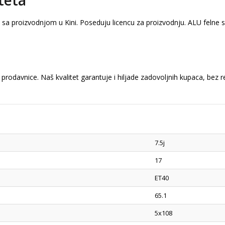
teta
a sa proizvodnjom u Kini. Poseduju licencu za proizvodnju. ALU felne
prodavnice. Naš kvalitet garantuje i hiljade zadovoljnih kupaca, bez 
7.5j
17
ET40
65.1
5x108