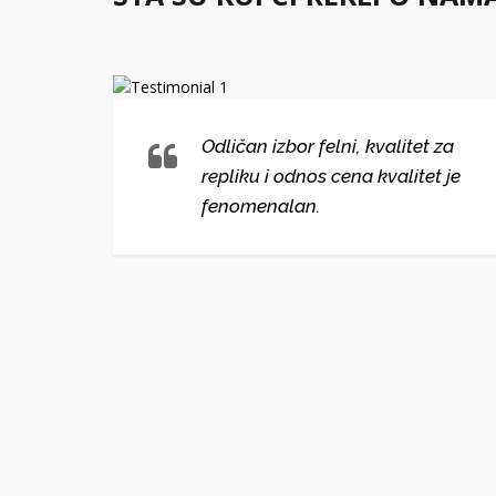
lni i
Odličan izbor felni, kvalitet za
repliku i odnos cena kvalitet je
ako
fenomenalan.