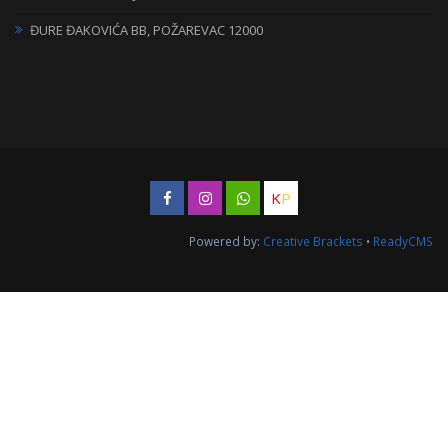
ĐURE ĐAKOVIĆA BB, POŽAREVAC 12000
K
P
Powered by:
Creative Brackets
•
ReadyCMS