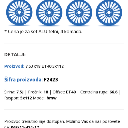
* Cena je za set ALU felni, 4 komada.
DETALJI:
Proizvod:
7.5J x18 ET40 5x112
Šifra proizvoda:
F2423
Širina:
7.5J
| Prečnik:
18
| Offset:
ET40
| Centralna rupa:
66.6
|
Raspon:
5x112
Model:
bmw
Proizvod trenutno nije dostupan. Molimo Vas da nas pozovete
na:
063/11-424-17