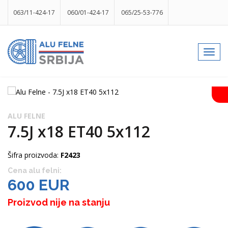
063/11-424-17
060/01-424-17
065/25-53-776
info@gumesrbija.rs
Toggl
navig
Facebook
Instagram
k
p
izlog
ALU FELNE
7.5J x18 ET40 5x112
Šifra proizvoda:
F2423
Cena alu felni:
600 EUR
Proizvod nije na stanju