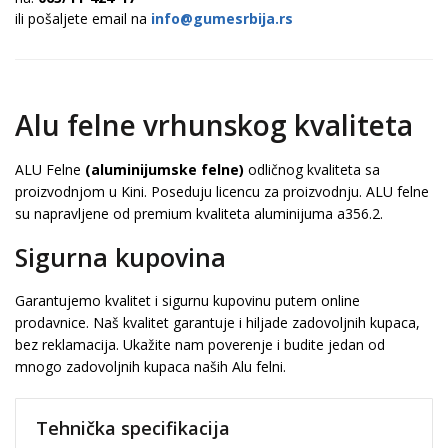
ili pošaljete email na
info@gumesrbija.rs
Alu felne vrhunskog kvaliteta
ALU Felne
(aluminijumske felne)
odličnog kvaliteta sa
proizvodnjom u Kini. Poseduju licencu za proizvodnju. ALU felne
su napravljene od premium kvaliteta aluminijuma a356.2.
Sigurna kupovina
Garantujemo kvalitet i sigurnu kupovinu putem online
prodavnice. Naš kvalitet garantuje i hiljade zadovoljnih kupaca,
bez reklamacija. Ukažite nam poverenje i budite jedan od
mnogo zadovoljnih kupaca naših Alu felni.
Tehnička specifikacija