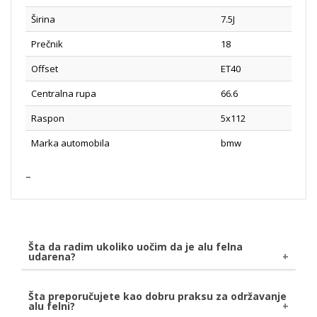
Širina
7.5J
Prečnik
18
Offset
ET40
Centralna rupa
66.6
Raspon
5x112
Marka automobila
bmw
Šta da radim ukoliko uočim da je alu felna
udarena?
Ukoliko uočite da je Vaša alu felna udarena, bilo
Šta preporučujete kao dobru praksu za održavanje
alu felni?
naletom kamena ili udarom o pločnik, savetujemo da