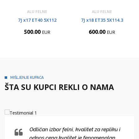
ALU FELNE
ALU FELNE
7J x17 ET40 5X112
7J x18 ET35 5X114.3
500.00
600.00
EUR
EUR
MIŠLJENJE KUPACA
ŠTA SU KUPCI REKLI O NAMA
Odličan izbor felni, kvalitet za repliku i
odnos cena kvalitet je fenomenalan.