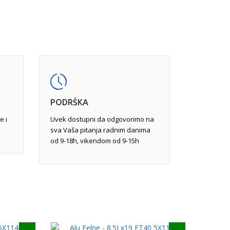
nekad je neophodno zavarivanje kako bi se
im i mašinska obrada.
vu obradu, jer pukotine na određenim mestima
ređene veličine mogu da felnu učine
javljaju usled udara pri vožnji. Popravka,
varivanjem tungsten inertnim gasom
ravkom ili potpunom reparacijom.
PODRŠKA
e i
Uvek dostupni da odgovorimo na
sva Vaša pitanja radnim danima
od 9-18h, vikendom od 9-15h