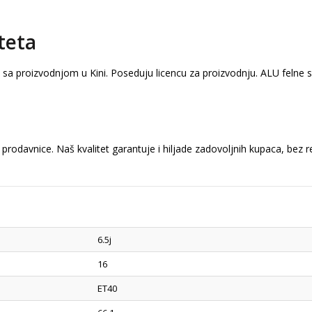
teta
a sa proizvodnjom u Kini. Poseduju licencu za proizvodnju. ALU felne
prodavnice. Naš kvalitet garantuje i hiljade zadovoljnih kupaca, bez 
6.5j
16
ET40