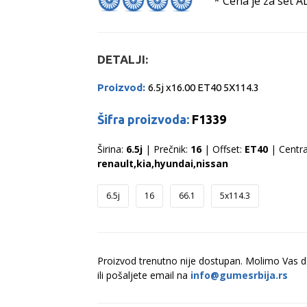
* Cena je za set A
DETALJI:
Proizvod:
6.5j x16.00 ET40 5X114.3
Šifra proizvoda:
F1339
Širina:
6.5j
| Prečnik:
16
| Offset:
ET40
| Centra
renault,kia,hyundai,nissan
6.5j
16
66.1
5x114.3
Proizvod trenutno nije dostupan. Molimo Vas 
ili pošaljete email na
info@gumesrbija.rs