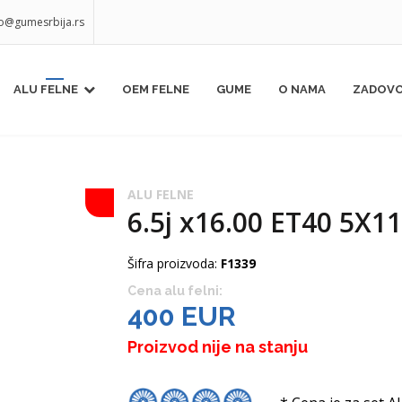
fo@gumesrbija.rs
ALU FELNE
OEM FELNE
GUME
O NAMA
ZADOVO
ALU FELNE
6.5j x16.00 ET40 5X11
Šifra proizvoda:
F1339
Cena alu felni:
400 EUR
Proizvod nije na stanju