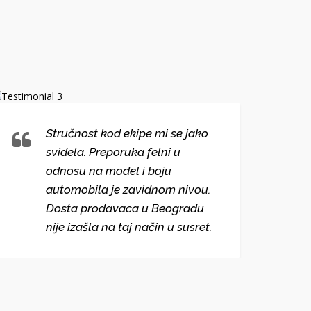
Stručnost kod ekipe mi se jako
svidela. Preporuka felni u
odnosu na model i boju
automobila je zavidnom nivou.
Dosta prodavaca u Beogradu
nije izašla na taj način u susret.