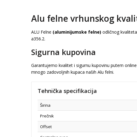
Alu felne vrhunskog kvali
ALU Felne
(aluminijumske felne)
odličnog kvalitet
a356.2.
Sigurna kupovina
Garantujemo kvalitet i sigurnu kupovinu putem online 
mnogo zadovoljnih kupaca naših Alu felni.
Tehnička specifikacija
Širina
Prečnik
Offset