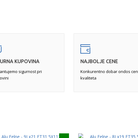
rivljenju pri jakom udaru u
zavisi od kvaliteta felne. Po
 dok se felna ne skine i postavi
popunile rupe u leguri, a zat
a javlja na unutrašnjoj strani
Pukotine
- zahtevaju pažlji
st vozila i krutost volana.
felne ili pukotine veće od od
pne farbe, peskiranje sa
neupotrebljivom. Najćešće se 
obradu za popravku svih
ukoliko je moguća, se vrši
za
 kraju i farbanje i "pečenje"
(TIG)
, a zatim pametnom pop
GURNA KUPOVINA
NAJBOLJE CENE
antujemo sigurnost pri
Konkurentno dobar ondos cen
ovini
kvaliteta