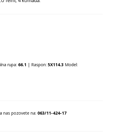
LU felni, 4 komada.
lna rupa:
66.1
| Raspon:
5X114.3
Model:
da nas pozovete na:
063/11-424-17