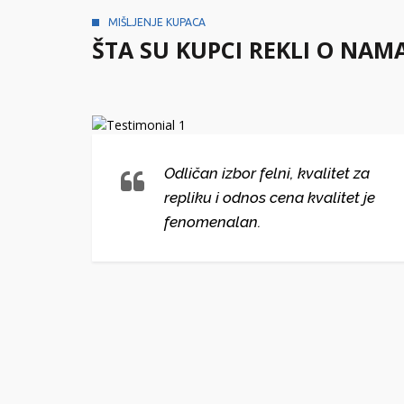
MIŠLJENJE KUPACA
ŠTA SU KUPCI REKLI O NAM
lni i
Odličan izbor felni, kvalitet za
repliku i odnos cena kvalitet je
ako
fenomenalan.