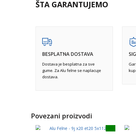
rupe i ivičnjake, a često iskrivljenje nije vidljivo
ŠTA GARANTUJEMO
na mašinu. Razlog je taj što se većina iskrivljenj
felne. Iskrivljene felne mogu uticati na upravljivo
Potpuna reparacija
- uključuje skidanje celoku
ciljem stvaranja savršene završnice, mašinsku 
iskrivljenja, zavarivanje gde je to potrebno, a na
na određenoj temperaturi.
BESPLATNA DOSTAVA
SI
Dostava je besplatna za sve
Gar
gume. Za Alu felne se naplacuje
kup
dostava.
Povezani proizvodi