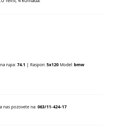
LU felni, 4 komada.
lna rupa:
74.1
| Raspon:
5x120
Model:
bmw
da nas pozovete na:
063/11-424-17