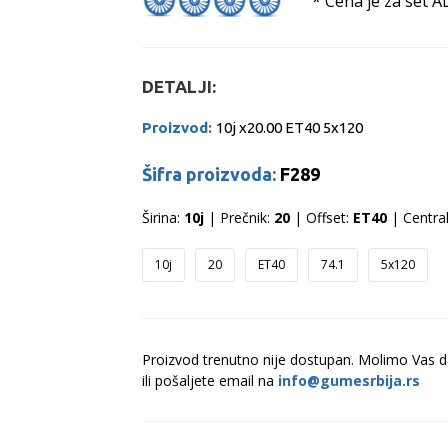
* Cena je za set A
DETALJI:
Proizvod:
10j x20.00 ET40 5x120
Šifra proizvoda:
F289
Širina:
10j
| Prečnik:
20
| Offset:
ET40
| Centra
10j
20
ET40
74.1
5x120
Proizvod trenutno nije dostupan. Molimo Vas 
ili pošaljete email na
info@gumesrbija.rs