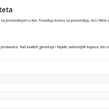
teta
a sa proizvodnjom u Kini. Poseduju licencu za proizvodnju. ALU felne
prodavnice. Naš kvalitet garantuje i hiljade zadovoljnih kupaca, bez 