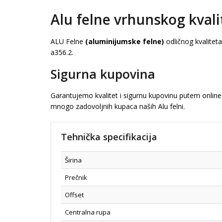
Alu felne vrhunskog kvali
ALU Felne
(aluminijumske felne)
odličnog kvalitet
a356.2.
Sigurna kupovina
Garantujemo kvalitet i sigurnu kupovinu putem online 
mnogo zadovoljnih kupaca naših Alu felni.
Tehnička specifikacija
Širina
Prečnik
Offset
Centralna rupa