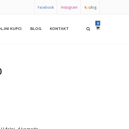
Facebook
Instagram
k
p
izlog
0
LJNI KUPCI
BLOG
KONTAKT
0