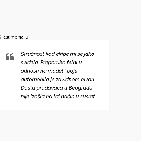
Stručnost kod ekipe mi se jako
svidela. Preporuka felni u
odnosu na model i boju
automobila je zavidnom nivou.
Dosta prodavaca u Beogradu
nije izašla na taj način u susret.