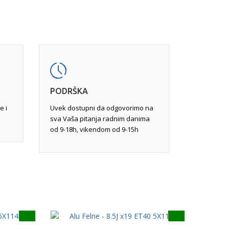
im i mašinska obrada.
vu obradu, jer pukotine na određenim mestima
ređene veličine mogu da felnu učine
javljaju usled udara pri vožnji. Popravka,
varivanjem tungsten inertnim gasom
ravkom ili potpunom reparacijom.
PODRŠKA
e i
Uvek dostupni da odgovorimo na
sva Vaša pitanja radnim danima
od 9-18h, vikendom od 9-15h