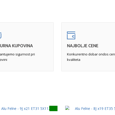
 dok se felna ne skine i postavi
popunile rupe u leguri, a zat
a javlja na unutrašnjoj strani
Pukotine
- zahtevaju pažlji
st vozila i krutost volana.
felne ili pukotine veće od od
pne farbe, peskiranje sa
neupotrebljivom. Najćešće se 
obradu za popravku svih
ukoliko je moguća, se vrši
za
 kraju i farbanje i "pečenje"
(TIG)
, a zatim pametnom pop
GURNA KUPOVINA
NAJBOLJE CENE
antujemo sigurnost pri
Konkurentno dobar ondos cen
ovini
kvaliteta