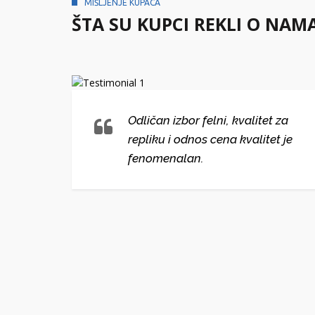
MIŠLJENJE KUPACA
ŠTA SU KUPCI REKLI O NAM
lni i
Odličan izbor felni, kvalitet za
repliku i odnos cena kvalitet je
ako
fenomenalan.