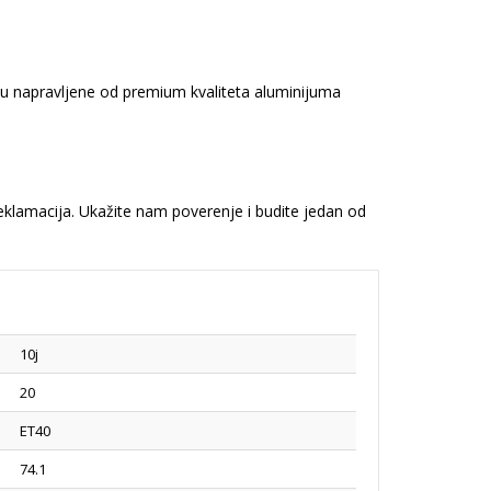
 su napravljene od premium kvaliteta aluminijuma
reklamacija. Ukažite nam poverenje i budite jedan od
10j
20
ET40
74.1