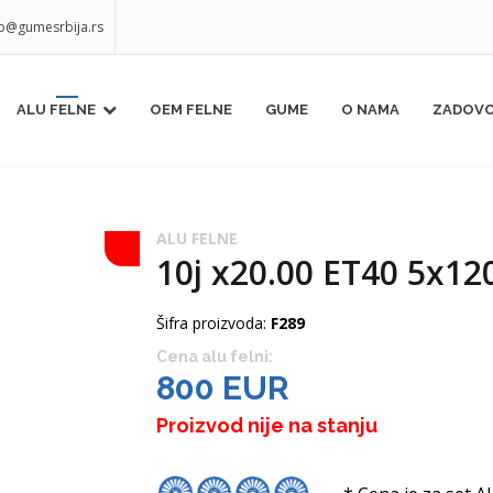
fo@gumesrbija.rs
ALU FELNE
OEM FELNE
GUME
O NAMA
ZADOVO
ALU FELNE
10j x20.00 ET40 5x12
Šifra proizvoda:
F289
Cena alu felni:
800 EUR
Proizvod nije na stanju