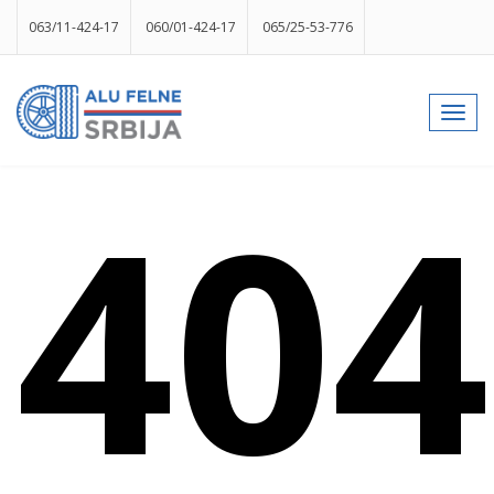
063/11-424-17
060/01-424-17
065/25-53-776
info@gumesrbija.rs
Toggl
navig
Facebook
Instagram
k
p
izlog
404